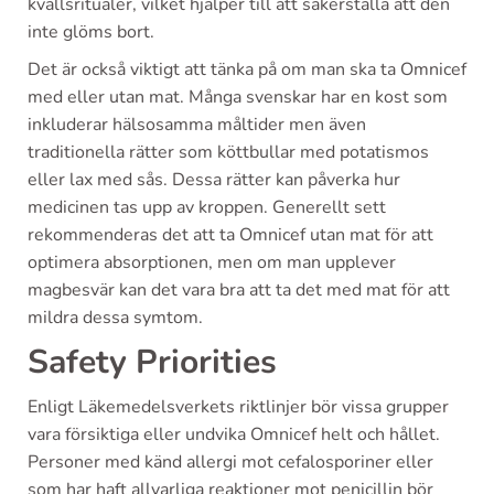
kvällsritualer, vilket hjälper till att säkerställa att den
inte glöms bort.
Det är också viktigt att tänka på om man ska ta Omnicef
med eller utan mat. Många svenskar har en kost som
inkluderar hälsosamma måltider men även
traditionella rätter som köttbullar med potatismos
eller lax med sås. Dessa rätter kan påverka hur
medicinen tas upp av kroppen. Generellt sett
rekommenderas det att ta Omnicef utan mat för att
optimera absorptionen, men om man upplever
magbesvär kan det vara bra att ta det med mat för att
mildra dessa symtom.
Safety Priorities
Enligt Läkemedelsverkets riktlinjer bör vissa grupper
vara försiktiga eller undvika Omnicef helt och hållet.
Personer med känd allergi mot cefalosporiner eller
som har haft allvarliga reaktioner mot penicillin bör