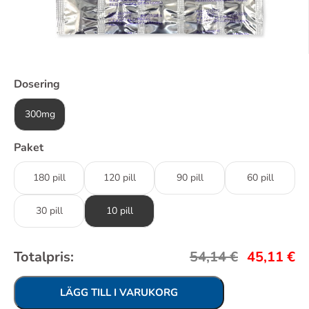
Dosering
300mg
Paket
180 pill
120 pill
90 pill
60 pill
30 pill
10 pill
Totalpris:
54,14
€
45,11
€
LÄGG TILL I VARUKORG