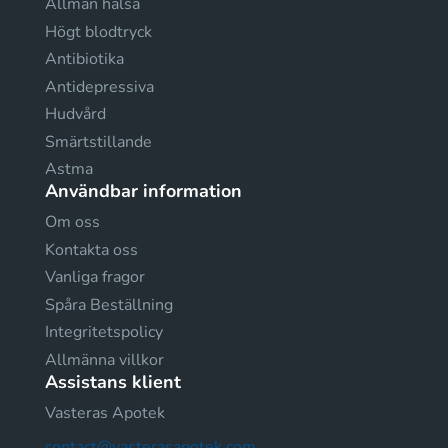
Allmän hälsa
Högt blodtryck
Antibiotika
Antidepressiva
Hudvård
Smärtstillande
Astma
Användbar information
Om oss
Kontakta oss
Vanliga fragor
Spåra Beställning
Integritetspolicy
Allmänna villkor
Assistans klient
Vasteras Apotek
contact@vasterasapotek.com