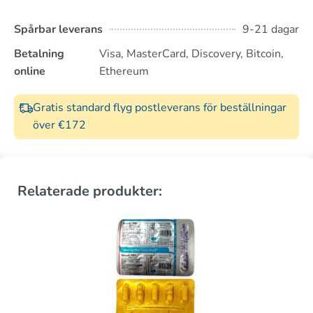
Spårbar leverans
9-21 dagar
Betalning
Visa, MasterCard, Discovery, Bitcoin,
online
Ethereum
Gratis standard flyg postleverans för beställningar
över €172
Relaterade produkter: