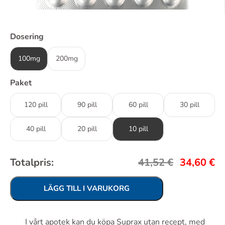
Dosering
100mg
200mg
Paket
120 pill
90 pill
60 pill
30 pill
40 pill
20 pill
10 pill
Totalpris:
41,52
€
34,60
€
LÄGG TILL I VARUKORG
I vårt apotek kan du köpa Suprax utan recept, med