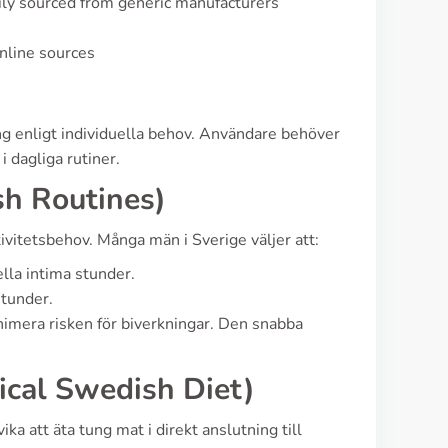
ily sourced from generic manufacturers
online sources
ing enligt individuella behov. Användare behöver
i dagliga rutiner.
h Routines)
vitetsbehov. Många män i Sverige väljer att:
lla intima stunder.
stunder.
nimera risken för biverkningar. Den snabba
ical Swedish Diet)
ka att äta tung mat i direkt anslutning till