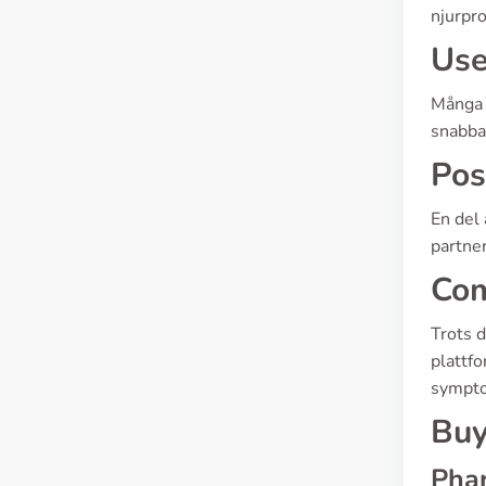
njurpr
Use
Många 
snabba 
Pos
En del 
partner
Com
Trots 
plattf
sympt
Buy
Pha