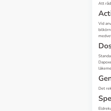
Att råd
Act
Vid anv
bilkör
medvetn
Dos
Standar
Dapoxet
läkemed
Gen
Det re
Spe
Eldrek