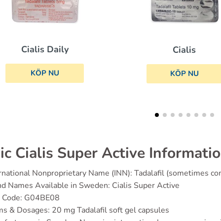
Cialis
Lasix
KÖP NU
KÖP NU
ic Cialis Super Active Informati
rnational Nonproprietary Name (INN): Tadalafil (sometimes co
d Names Available in Sweden: Cialis Super Active
 Code: G04BE08
s & Dosages: 20 mg Tadalafil soft gel capsules