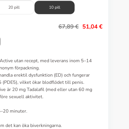
20 pill
10 pill
67,89
€
51,04
€
r Active utan recept, med leverans inom 5–14
anonym förpackning.
handla erektil dysfunktion (ED) och fungerar
PDE5), vilket ökar blodflödet till penis.
ive är 20 mg Tadalafil (med eller utan 60 mg
re sexuell aktivitet.
5–20 minuter.
om det kan öka biverkningarna.