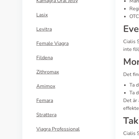
Kamagra Oral Jelly
Manu
Regi
Lasix
OTC 
Eve
Levitra
Cialis 
Female Viagra
inte fö
Fildena
Mor
Zithromax
Det fi
Ta d
Amimox
Ta d
Femara
Det är
effekte
Strattera
Tak
Viagra Professional
Cialis 