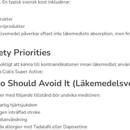
. En typisk svensk kost inkluderar:
rukter
eriprodukter
ivsmedel påverkar oftast inte läkemedlets absorption, men fet
ety Priorities
viktigt att känna till kontraindikationer innan läkemedlet anv
 Cialis Super Active:
 Should Avoid It (Läkemedelsve
er med följande tillstånd bör undvika medicinen:
arlig hjärtsjukdom
gen inträffad stroke
atanvändning
a allergier mot Tadalafil eller Dapoxetine