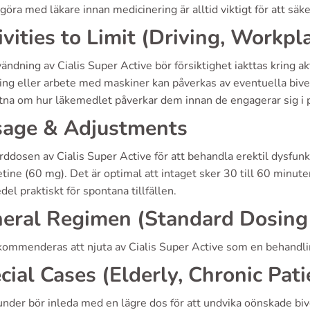
göra med läkare innan medicinering är alltid viktigt för att säk
ivities to Limit (Driving, Workpl
ändning av Cialis Super Active bör försiktighet iakttas kring ak
ning eller arbete med maskiner kan påverkas av eventuella biv
a om hur läkemedlet påverkar dem innan de engagerar sig i pot
age & Adjustments
ddosen av Cialis Super Active för att behandla erektil dysfun
ine (60 mg). Det är optimal att intaget sker 30 till 60 minuter 
el praktiskt för spontana tillfällen.
eral Regimen (Standard Dosing
kommenderas att njuta av Cialis Super Active som en behandlin
cial Cases (Elderly, Chronic Pati
under bör inleda med en lägre dos för att undvika oönskade bi