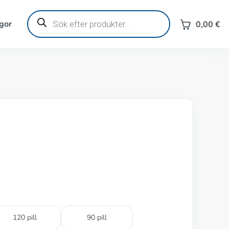
Produktsökning
gor
0,00
€
e
120 pill
90 pill