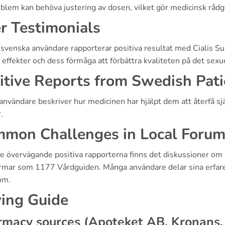
oblem kan behöva justering av dosen, vilket gör medicinsk rådg
r Testimonials
svenska användare rapporterar positiva resultat med Cialis Su
effekter och dess förmåga att förbättra kvaliteten på det sexue
itive Reports from Swedish Pati
användare beskriver hur medicinen har hjälpt dem att återfå sj
.
mon Challenges in Local Forum
de övervägande positiva rapporterna finns det diskussioner om
ormar som 1177 Vårdguiden. Många användare delar sina erfaren
om.
ing Guide
rmacy sources (Apoteket AB, Kronans