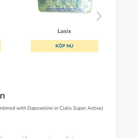
Cialis Professional
KÖP NU
on
mbined with Dapoxetine in Cialis Super Active)