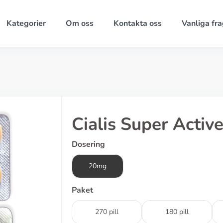
Kategorier
Om oss
Kontakta oss
Vanliga fra
Cialis Super Activ
Dosering
20mg
Paket
270 pill
180 pill