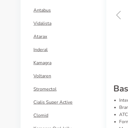
Antabus
Vidalista
Cialis Daily
Atarax
KÖP NU
Inderal
Kamagra
Voltaren
Bas
Stromectol
Inte
Cialis Super Active
Bran
ATC
Clomid
Form