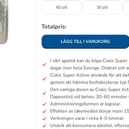
60 pill
30 pill
Totalpris:
LÄGG TILL I VARUKORG
I vårt apotek kan du köpa Cialis Supe
dagar över hela Sverige. Diskret och 
Cialis Super Active används för att be
genom att hämma fosfodiesteras typ 5 (
Den vanliga dosen av Cialis Super Act
Dapoxetin) vid behov, 30–60 minuter fö
Administreringsformen är kapslar.
Effekten av läkemedlet börjar inom 1
Verkningen varar i cirka 4–5 timmar.
Undvik att konsumera alkohol, efters