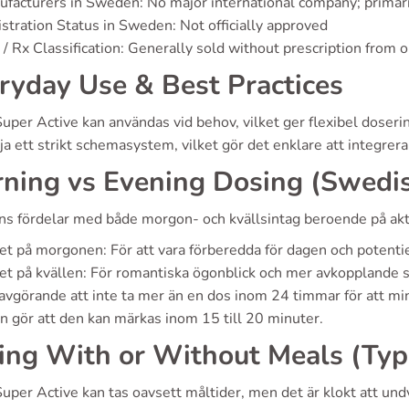
facturers in Sweden: No major international company; primar
stration Status in Sweden: Not officially approved
/ Rx Classification: Generally sold without prescription from 
ryday Use & Best Practices
Super Active kan användas vid behov, vilket ger flexibel doser
lja ett strikt schemasystem, vilket gör det enklare att integrera 
ning vs Evening Dosing (Swedis
nns fördelar med både morgon- och kvällsintag beroende på akti
et på morgonen: För att vara förberedda för dagen och potentie
et på kvällen: För romantiska ögonblick och mer avkopplande 
 avgörande att inte ta mer än en dos inom 24 timmar för att mi
n gör att den kan märkas inom 15 till 20 minuter.
ing With or Without Meals (Typ
Super Active kan tas oavsett måltider, men det är klokt att undvi