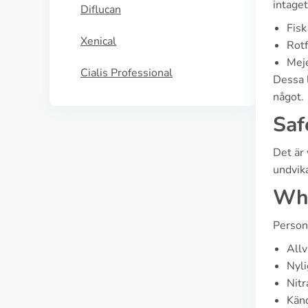
intaget
Diflucan
Fisk
Xenical
Rotf
Mej
Cialis Professional
Dessa l
något.
Saf
Det är 
undvika
Who
Person
Allv
Nyli
Nitr
Känd