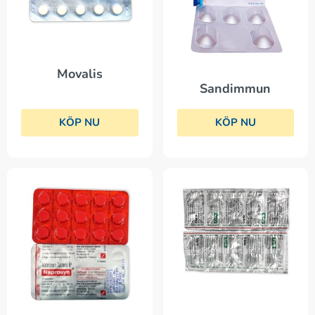
Movalis
Sandimmun
KÖP NU
KÖP NU