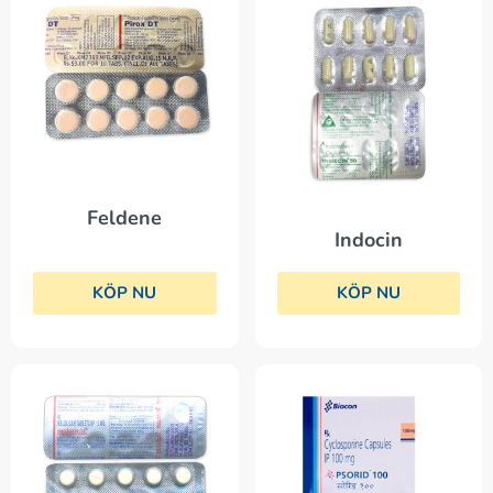
Feldene
Indocin
KÖP NU
KÖP NU