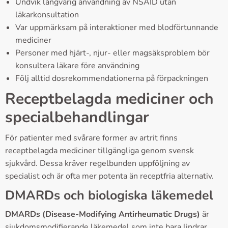
Undvik långvarig användning av NSAID utan
läkarkonsultation
Var uppmärksam på interaktioner med blodförtunnande
mediciner
Personer med hjärt-, njur- eller magsäksproblem bör
konsultera läkare före användning
Följ alltid dosrekommendationerna på förpackningen
Receptbelagda mediciner och
specialbehandlingar
För patienter med svårare former av artrit finns
receptbelagda mediciner tillgängliga genom svensk
sjukvård. Dessa kräver regelbunden uppföljning av
specialist och är ofta mer potenta än receptfria alternativ.
DMARDs och biologiska läkemedel
DMARDs (Disease-Modifying Antirheumatic Drugs)
är
sjukdomsmodifierande läkemedel som inte bara lindrar