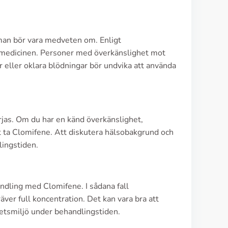
man bör vara medveten om. Enligt
a medicinen. Personer med överkänslighet mot
 eller oklara blödningar bör undvika att använda
örjas. Om du har en känd överkänslighet,
tt ta Clomifene. Att diskutera hälsobakgrund och
lingstiden.
andling med Clomifene. I sådana fall
ver full koncentration. Det kan vara bra att
rbetsmiljö under behandlingstiden.