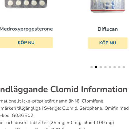
Medroxyprogesterone
Diflucan
KÖP NU
KÖP NU
ndläggande Clomid Information
rnationellt icke-proprietärt namn (INN): Clomifene
märken tillgängliga i Sverige: Clomid, Serophene, Omifin med 
-kod: G03GB02
er och doser: Tabletter (25 mg, 50 mg, ibland 100 mg)