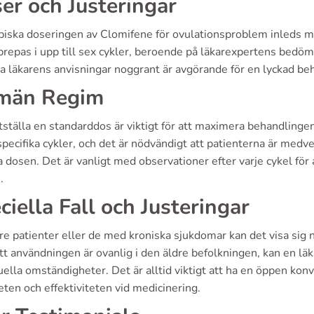
er och Justeringar
piska doseringen av Clomifene för ovulationsproblem inleds 
prepas i upp till sex cykler, beroende på läkarexpertens bedöm
ja läkarens anvisningar noggrant är avgörande för en lyckad be
män Regim
tställa en standarddos är viktigt för att maximera behandlingen
pecifika cykler, och det är nödvändigt att patienterna är med
 dosen. Det är vanligt med observationer efter varje cykel för
.
ciella Fall och Justeringar
re patienter eller de med kroniska sjukdomar kan det visa sig 
tt användningen är ovanlig i den äldre befolkningen, kan en l
uella omständigheter. Det är alltid viktigt att ha en öppen ko
ten och effektiviteten vid medicinering.