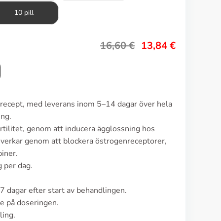
10 pill
16,60
€
13,84
€
n recept, med leverans inom 5–14 dagar över hela
ing.
rtilitet, genom att inducera ägglossning hos
verkar genom att blockera östrogenreceptorer,
piner.
 per dag.
7 dagar efter start av behandlingen.
de på doseringen.
ling.