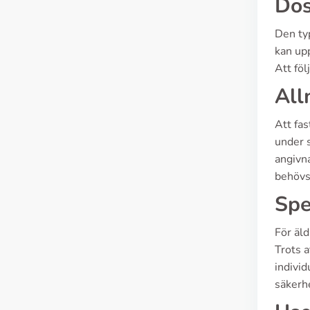
Dos
Den ty
kan up
Att föl
All
Att fas
under s
angivna
behövs
Spe
För äld
Trots a
individ
säkerhe