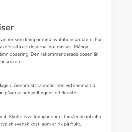
iser
r kvinnor som kämpar med ovulationsproblem. För
 säkerställa att doserna inte missas. Många
 en jämn dosering. Den rekommenderade dosen är
ionscykeln.
ardagen. Genom att ta medicinen vid samma tid
an påverka behandlingens effektivitet.
mat. Skulle biverkningar som illamående inträffa
typisk svensk kost, som är rik på frukt,