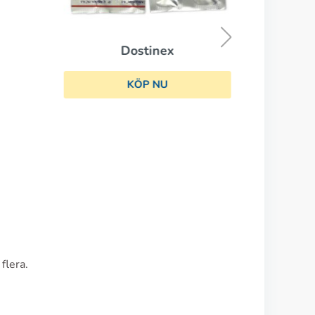
Dostinex
KÖP NU
flera.