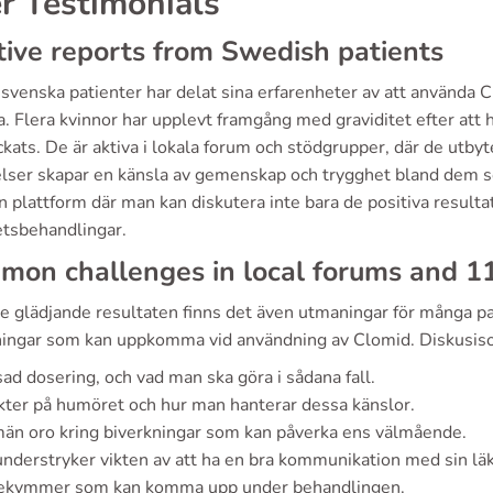
r Testimonials
tive reports from Swedish patients
svenska patienter har delat sina erfarenheter av att använda 
a. Flera kvinnor har upplevt framgång med graviditet efter att 
kats. De är aktiva i lokala forum och stödgrupper, där de utbyte
elser skapar en känsla av gemenskap och trygghet bland dem s
en plattform där man kan diskutera inte bara de positiva resu
tetsbehandlingar.
mon challenges in local forums and 1
de glädjande resultaten finns det även utmaningar för många pa
ningar som kan uppkomma vid användning av Clomid. Diskusiso
ad dosering, och vad man ska göra i sådana fall.
kter på humöret och hur man hanterar dessa känslor.
än oro kring biverkningar som kan påverka ens välmående.
understryker vikten av att ha en bra kommunikation med sin lä
bekymmer som kan komma upp under behandlingen.