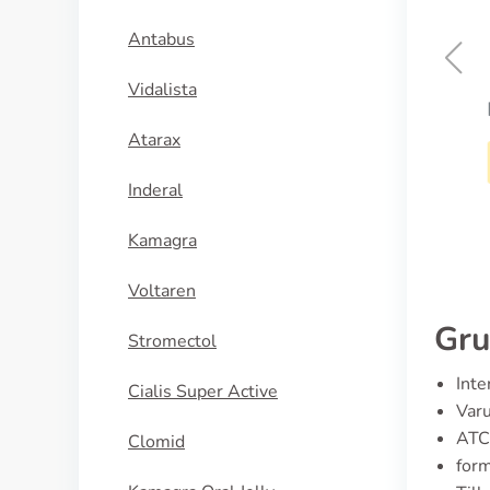
Antabus
Vidalista
Addyi
Atarax
KÖP NU
Inderal
Kamagra
Voltaren
Gru
Stromectol
Inte
Cialis Super Active
Varu
ATC
Clomid
form