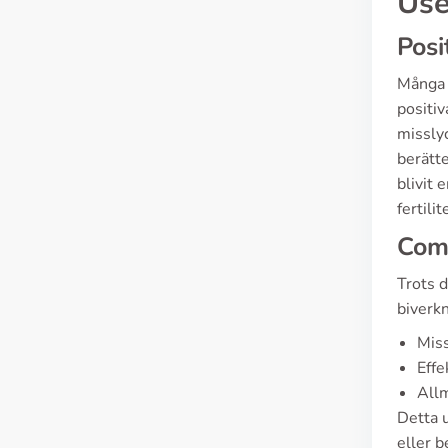
Use
Posi
Många 
positiv
misslyc
berätt
blivit 
fertili
Com
Trots 
biverk
Miss
Effe
Allm
Detta 
eller 