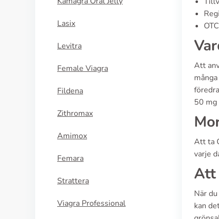
Kamagra Oral Jelly
Till
Regi
Lasix
OTC 
Var
Levitra
Att an
Female Viagra
många s
föredr
Fildena
50 mg 
Zithromax
Mor
Amimox
Att ta
varje d
Femara
Att
Strattera
När du 
Viagra Professional
kan det
grönsak