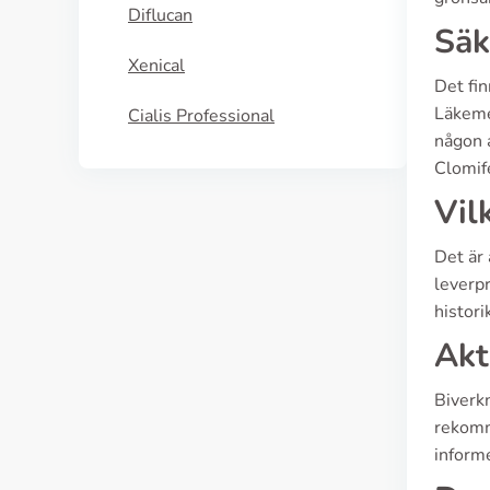
Diflucan
Säk
Xenical
Det fi
Läkeme
Cialis Professional
någon a
Clomif
Vil
Det är 
leverpr
histor
Akt
Biverkn
rekomme
informe