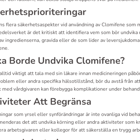
erhetsprioriteringar
nns flera säkerhetsaspekter vid användning av Clomifene som 
delsverket är det kritiskt att identifiera vem som bör undvik
v ingredienserna, gravida eller de som lider av leversjukdomar
ene.
ka Borde Undvika Clomifene?
alltid viktigt att tala med sin läkare innan medicineringen påb
oblem eller andra specifika hälsotillstånd, bör du avstå från a
ik med vårdgivaren kan förebygga komplikationer under behand
iviteter Att Begränsa
ingar som yrsel eller synförändringar är inte ovanliga vid beh
nderas det att undvika körning eller andra aktiviteter som krä
ra arbetsgivaren eller kollegor för att säkerställa en trygg a