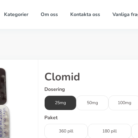
Kategorier
Om oss
Kontakta oss
Vanliga fra
Clomid
Dosering
25mg
50mg
100mg
Paket
360 pill
180 pill