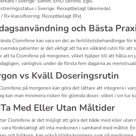
verkare i Sverige: Sanofi, EMD Serono, Egis.
streringsstatus i Sverige: Receptbelagt läkemedel.
/ Rx klassificering: Receptbelagt (Rx)
dagsanvändning och Bästa Prax
vända Clomifene kan vara en del av fertilitetsbehandlingar fö
venska patienter är det viktigt att ha en välkänd rutin för att
ar att ta Clomifene på morgonen, vilket hjälper till att hålla
dagligen, vanligtvis under de första fem dagarna av menstruat
gon vs Kväll Doseringsrutin
 Clomifene på morgonen kan göra det lättare att integrera i v
ag kan man minimera risken för glömda doser, vilket i sin tur k
 Ta Med Eller Utan Måltider
tar Clomifene är det möjligt att göra det både med eller utan 
 vara fördelaktigt att inta medicinen i samband med måltid. En 
er och fullkorn, kan också stödja kroppens svar på medicinen.