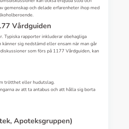
orumsdiskussioner kan också erbjuda stöd och
r av gemenskap och delade erfarenheter ihop med
alkoholberoende.
177 Vårdguiden
er. Typiska rapporter inkluderar obehagliga
man känner sig nedstämd eller ensam när man går
e diskussioner som förs på 1177 Vårdguiden, kan
 trötthet eller hudutslag.
ngarna av att ta antabus och att hålla sig borta
tek, Apoteksgruppen)