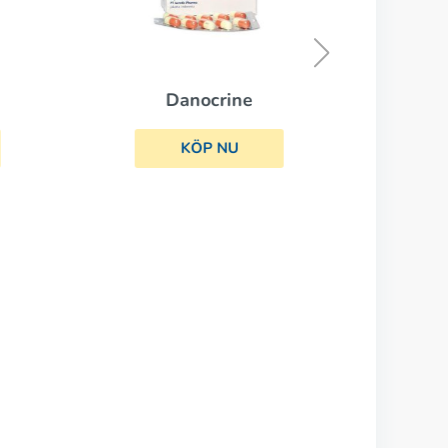
Danocrine
KÖP NU