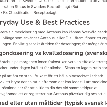
facturers in Sweden: Olika lokala och internationella tillverka
stration Status in Sweden: Receptbelagt (Rx)
/ Rx Classification: Receptbelagt
ryday Use & Best Practices
ntera sin medicinering med Antabus kan kännas överväldigande i
. Många som använder Antabus, eller Disulfiram, finner att an
ingen. En viktig aspekt är tiden för doseringen; för många är 
ondosering vs kvällsdosering (svenska
Antabus på morgonen innan frukost kan vara en effektiv strategi
aker under dagen istället för alkohol. Skapa en lagom rutin som
 på att äta en stabil frukost för att hålla blodsockret i schack.
ik att bryta denna rutin eftersom det kan leda till att medicin
l påminnelser för att alltid ta din dos vid samma tidpunkt.
avgörande att er registerar hur Antabus påverkar dig och att du
ed eller utan måltider (typisk svensk 