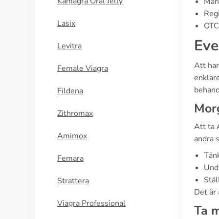
Kamagra Oral Jelly
Manu
Regi
Lasix
OTC 
Eve
Levitra
Att ha
Female Viagra
enklare
behandl
Fildena
Morg
Zithromax
Att ta 
Amimox
andra s
Tänk
Femara
Undv
Stäl
Strattera
Det är 
Viagra Professional
Ta m