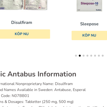
Disulfiram
Sleepose
KÖP NU
KÖP NU
ic Antabus Information
rnational Nonproprietary Name: Disulfiram
nd Names Available in Sweden: Antabuse, Esperal
 Code: N07BB01
ms & Dosages: Tabletter (250 mg, 500 mg)