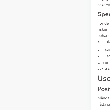
säkerst
Spec
För de 
risken 
behandl
kan ink
Leve
Diag
Om en 
säkra s
Use
Posi
Många 
hålla s