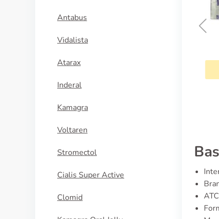
Antabus
Vidalista
Zomig
Atarax
KÖP NU
Inderal
Kamagra
Voltaren
Bas
Stromectol
Inte
Cialis Super Active
Bra
ATC
Clomid
For