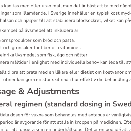
 kan tas med eller utan mat, men det är bäst att ta med något
ingar som illamående. I Sverige innehåller en typisk kost myc
 hälsan och hjälper till att stabilisera blodsockret, vilket kan 
exempel på livsmedel att inkludera är:
kornsprodukter som bröd och pasta.
t och grönsaker för fiber och vitaminer.
einrika livsmedel som fisk, ägg och nötter.
nera måltider i enlighet med individuella behov kan leda till
alltid bra att prata med en läkare eller dietist om kostvanor o
 rutiner kan göra en stor skillnad i hur effektiv din behandling 
age & Adjustments
ral regimen (standard dosing in Swe
itiala dosen för vuxna som behandlas med antabus är vanligtvi
eriod är avgörande för att ställa in kroppen på medicinen. Eft
n för att fungera som en underhållsdos. Det är en god idé att a