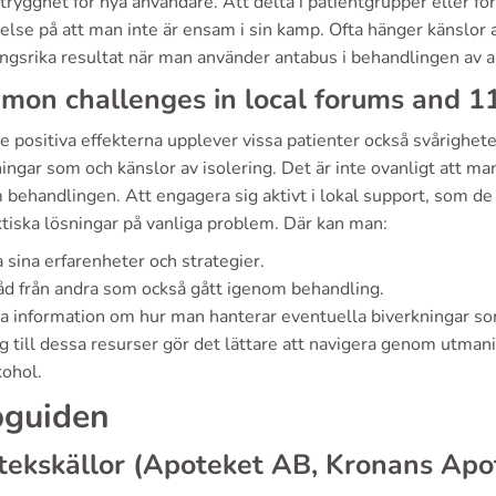
trygghet för nya användare. Att delta i patientgrupper eller f
telse på att man inte är ensam i sin kamp. Ofta hänger känslo
ngsrika resultat när man använder antabus i behandlingen av 
mon challenges in local forums and 1
e positiva effekterna upplever vissa patienter också svårighet
ingar som och känslor av isolering. Det är inte ovanligt att 
 behandlingen. Att engagera sig aktivt i lokal support, som d
ktiska lösningar på vanliga problem. Där kan man:
 sina erfarenheter och strategier.
åd från andra som också gått igenom behandling.
a information om hur man hanterar eventuella biverkningar som
g till dessa resurser gör det lättare att navigera genom utmani
kohol.
guiden
ekskällor (Apoteket AB, Kronans Apo