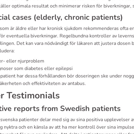
äller optimala resultat och minimerar risken för biverkningar,
ial cases (elderly, chronic patients)
som är äldre eller har kronisk sjukdom rekommenderas ofta en 
för eventuella biverkningar. Regelbundna kontroller av leverns
ingen. Det kan vara nödvändigt för läkaren att justera dosen ba
ludera:
r- eller njurproblem
noser som diabetes eller epilepsi
patient har dessa förhållanden bör doseringen ske under nogg
äkerheten och effektiviteten av antabus.
r Testimonials
tive reports from Swedish patients
svenska patienter delar med sig av sina positiva upplevelser a
ig nyktra och en känsla av att ha mer kontroll över sina impuls