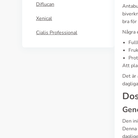
Diflucan
Antabus
biverkn
Xenical
bra för
Några 
Cialis Professional
Full
Fruk
Prot
Att pla
Det är 
dagliga
Dos
Gene
Den in
Denna p
daglige