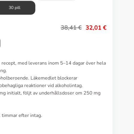
30 pill
38,41
€
32,01
€
n recept, med leverans inom 5–14 dagar över hela
ing.
koholberoende. Läkemedlet blockerar
obehagliga reaktioner vid alkoholintag.
g initialt, följt av underhållsdoser om 250 mg
 timmar efter intag.