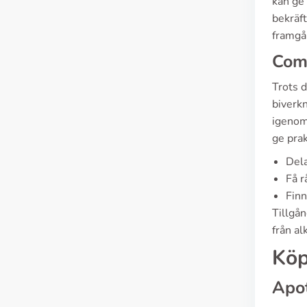
kan ge 
bekräf
framgå
Com
Trots d
biverkn
igenom
ge pra
Dela
Få r
Finn
Tillgån
från al
Köp
Apot