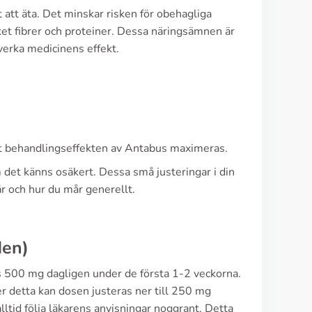
 att äta. Det minskar risken för obehagliga
ket fibrer och proteiner. Dessa näringsämnen är
påverka medicinens effekt.
 att behandlingseffekten av Antabus maximeras.
m det känns osäkert. Dessa små justeringar i din
är och hur du mår generellt.
den)
s 500 mg dagligen under de första 1-2 veckorna.
er detta kan dosen justeras ner till 250 mg
lltid följa läkarens anvisningar noggrant. Detta