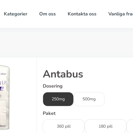
Kategorier
Om oss
Kontakta oss
Vanliga fra
Antabus
Dosering
250mg
500mg
Paket
360 pill
180 pill