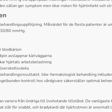
en sällan ger symptom men ökar risken för hjärtinfarkt och str
den
behandlingsuppföljning. Målvärdet för de flesta patienter ä
r 130/80 mmHg.
r blodkärlen
ipin avslappnar kärlväggarna
ar hjärtats arbetsbelastning
 överskottsväska
 behandlingsresultatet. Icke-farmakologisk behandling inkluder
egelbunden kontroll hos vårdgivare säkerställer optimal behan
 variera från lindriga till livshotande tillstånd. De vanligas
at slår för snabbt, och bradykardi där hjärtrytmen är onormalt