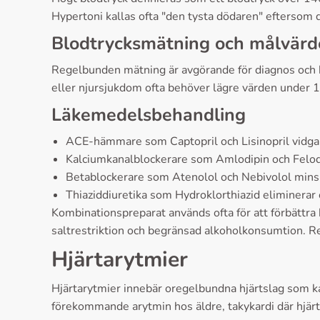
Hypertoni kallas ofta "den tysta dödaren" eftersom d
Blodtrycksmätning och målvär
Regelbunden mätning är avgörande för diagnos och 
eller njursjukdom ofta behöver lägre värden unde
Läkemedelsbehandling
ACE-hämmare som Captopril och Lisinopril vidga
Kalciumkanalblockerare som Amlodipin och Felod
Betablockerare som Atenolol och Nebivolol minsk
Thiaziddiuretika som Hydroklorthiazid eliminerar
Kombinationspreparat används ofta för att förbättra
saltrestriktion och begränsad alkoholkonsumtion. R
Hjärtarytmier
Hjärtarytmier innebär oregelbundna hjärtslag som kan
förekommande arytmin hos äldre, takykardi där hjärt