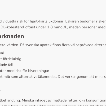
dividuella risk för hjärt-kärlsjukdomar. Läkaren bedömer risken 
 LDL-kolesterol oftast under 1,8 mmol/L, medan personer med 
arknaden
erolvärden. På svenska apotek finns flera välbeprövade alterna
val
t fördelaktig
ade fall
nter med risk för biverkningar
zetimib som alternativt läkemedel. Det verkar genom att minsk
r
lbehandling. Minska intaget av mättade fetter, öka konsumtione