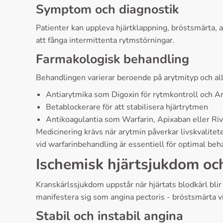
Symptom och diagnostik
Patienter kan uppleva hjärtklappning, bröstsmärta,
att fånga intermittenta rytmstörningar.
Farmakologisk behandling
Behandlingen varierar beroende på arytmityp och all
Antiarytmika som Digoxin för rytmkontroll och Am
Betablockerare för att stabilisera hjärtrytmen
Antikoagulantia som Warfarin, Apixaban eller Ri
Medicinering krävs när arytmin påverkar livskvalite
vid warfarinbehandling är essentiell för optimal beh
Ischemisk hjärtsjukdom oc
Kranskärlssjukdom uppstår när hjärtats blodkärl blir 
manifestera sig som angina pectoris - bröstsmärta vi
Stabil och instabil angina