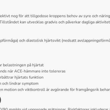
ffektivt nog för att tillgodose kroppens behov av syre och näri
illståndet kan utvecklas gradvis och påverkar dagliga aktivitet
umpförmåga) och diastolisk hjärtsvikt (nedsatt avslappningsförm
 belastningen på hjärtat
änds när ACE-hämmare inte tolereras
bättrar hjärtats funktion
n och lindrar symptom
den motion och viktkontroll är avgörande för framgångsrik beha
)
0/90 mmHg vid upprepade mätningar. Riskfaktorer inkluderar åld