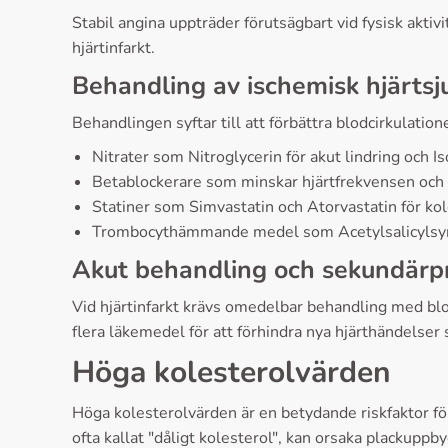
Stabil angina uppträder förutsägbart vid fysisk aktiv
hjärtinfarkt.
Behandling av ischemisk hjärts
Behandlingen syftar till att förbättra blodcirkulatio
Nitrater som Nitroglycerin för akut lindring och 
Betablockerare som minskar hjärtfrekvensen och 
Statiner som Simvastatin och Atorvastatin för kol
Trombocythämmande medel som Acetylsalicylsyra 
Akut behandling och sekundärp
Vid hjärtinfarkt krävs omedelbar behandling med bl
flera läkemedel för att förhindra nya hjärthändelser
Höga kolesterolvärden
Höga kolesterolvärden är en betydande riskfaktor för
ofta kallat "dåligt kolesterol", kan orsaka plackuppb