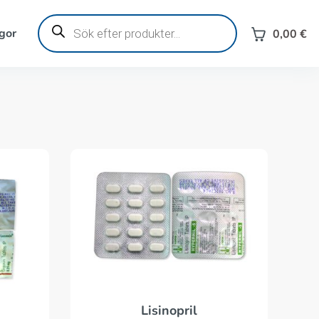
Produktsökning
gor
0,00
€
Lisinopril