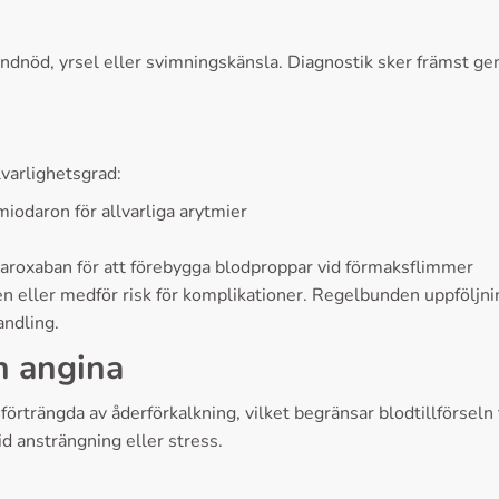
 andnöd, yrsel eller svimningskänsla. Diagnostik sker främst 
varlighetsgrad:
iodaron för allvarliga arytmier
varoxaban för att förebygga blodproppar vid förmaksflimmer
ten eller medför risk för komplikationer. Regelbunden uppfölj
andling.
h angina
förträngda av åderförkalkning, vilket begränsar blodtillförseln 
d ansträngning eller stress.