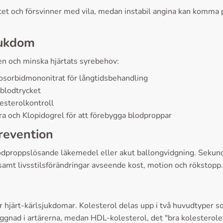
itet och försvinner med vila, medan instabil angina kan komma pl
jukdom
nen och minska hjärtats syrebehov:
Isosorbidmononitrat för långtidsbehandling
blodtrycket
esterolkontroll
och Klopidogrel för att förebygga blodproppar
revention
odproppslösande läkemedel eller akut ballongvidgning. Sekun
 samt livsstilsförändringar avseende kost, motion och rökstopp.
 hjärt-kärlsjukdomar. Kolesterol delas upp i två huvudtyper so
yggnad i artärerna, medan HDL-kolesterol, det "bra kolesterolet",