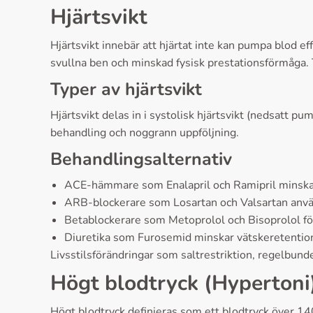
Hjärtsvikt
Hjärtsvikt innebär att hjärtat inte kan pumpa blod e
svullna ben och minskad fysisk prestationsförmåga. T
Typer av hjärtsvikt
Hjärtsvikt delas in i systolisk hjärtsvikt (nedsatt p
behandling och noggrann uppföljning.
Behandlingsalternativ
ACE-hämmare som Enalapril och Ramipril minskar
ARB-blockerare som Losartan och Valsartan anv
Betablockerare som Metoprolol och Bisoprolol för
Diuretika som Furosemid minskar vätskeretentio
Livsstilsförändringar som saltrestriktion, regelbun
Högt blodtryck (Hypertoni
Högt blodtryck definieras som ett blodtryck över 14