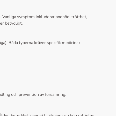
ng. Vanliga symptom inkluderar andnöd, trötthet,
er betydligt.
åga). Båda typerna kräver specifik medicinsk
ndling och prevention av försämring.
er, hereditet, övervikt, rökning och hög saltintag.