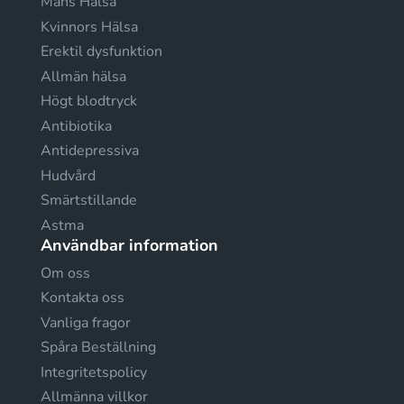
Mäns Hälsa
Kvinnors Hälsa
Erektil dysfunktion
Allmän hälsa
Högt blodtryck
Antibiotika
Antidepressiva
Hudvård
Smärtstillande
Astma
Användbar information
Om oss
Kontakta oss
Vanliga fragor
Spåra Beställning
Integritetspolicy
Allmänna villkor