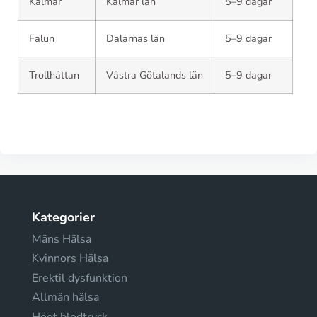
Kalmar
Kalmar län
5–9 dagar
Falun
Dalarnas län
5–9 dagar
Trollhättan
Västra Götalands län
5–9 dagar
Kategorier
Mäns Hälsa
Kvinnors Hälsa
Erektil dysfunktion
Allmän hälsa
Högt blodtryck