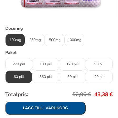
Dosering
100mg
250mg
500mg
1000mg
Paket
270 pill
180 pill
120 pill
90 pill
60 pill
360 pill
30 pill
20 pill
Totalpris:
52,06
€
43,38
€
LÄGG TILL I VARUKORG