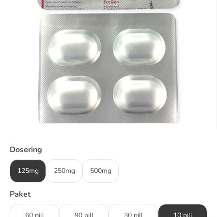
Dosering
125mg
250mg
500mg
Paket
60 pill
90 pill
30 pill
10 pill