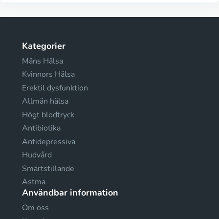
Kategorier
Mäns Hälsa
Kvinnors Hälsa
Erektil dysfunktion
Allmän hälsa
Högt blodtryck
Antibiotika
Antidepressiva
Hudvård
Smärtstillande
Astma
Användbar information
Om oss