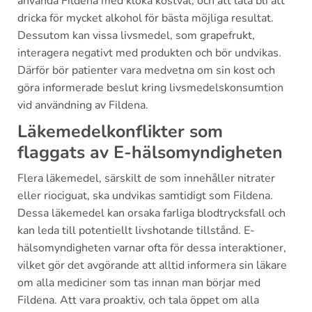
använda Fildena med kloka kostval, och att låta bli att
dricka för mycket alkohol för bästa möjliga resultat.
Dessutom kan vissa livsmedel, som grapefrukt,
interagera negativt med produkten och bör undvikas.
Därför bör patienter vara medvetna om sin kost och
göra informerade beslut kring livsmedelskonsumtion
vid användning av Fildena.
Läkemedelkonflikter som
flaggats av E-hälsomyndigheten
Flera läkemedel, särskilt de som innehåller nitrater
eller riociguat, ska undvikas samtidigt som Fildena.
Dessa läkemedel kan orsaka farliga blodtrycksfall och
kan leda till potentiellt livshotande tillstånd. E-
hälsomyndigheten varnar ofta för dessa interaktioner,
vilket gör det avgörande att alltid informera sin läkare
om alla mediciner som tas innan man börjar med
Fildena. Att vara proaktiv, och tala öppet om alla