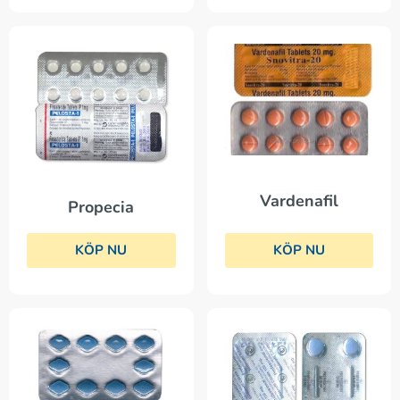
Vardenafil
Propecia
KÖP NU
KÖP NU