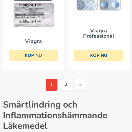
Viagra
Professional
Viagra
KÖP NU
KÖP NU
1
2
»
Smärtlindring och
Inflammationshämmande
Läkemedel