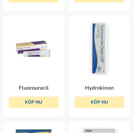
Fluorouracil
Hydrokinon
KÖP NU
KÖP NU