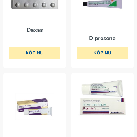
Daxas
Diprosone
KÖP NU
KÖP NU