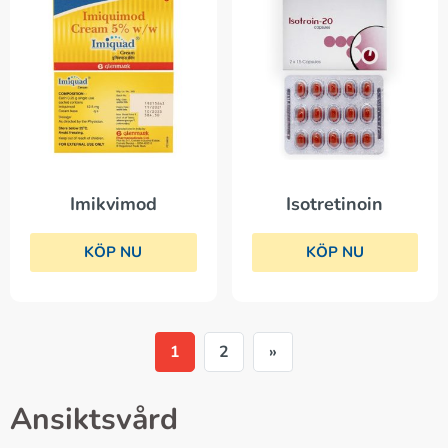
Imikvimod
Isotretinoin
KÖP NU
KÖP NU
1
2
»
Ansiktsvård