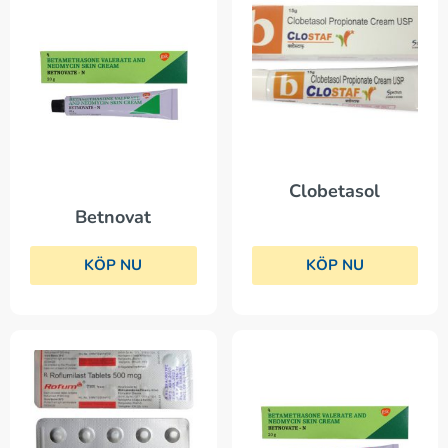
Clobetasol
Betnovat
KÖP NU
KÖP NU