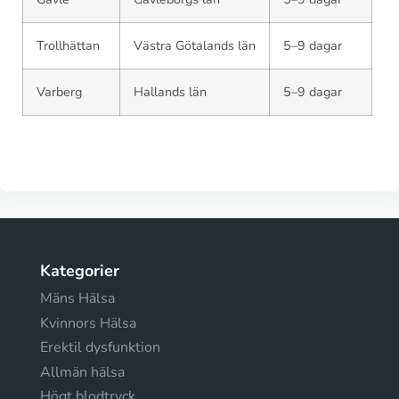
Trollhättan
Västra Götalands län
5–9 dagar
Varberg
Hallands län
5–9 dagar
Kategorier
Mäns Hälsa
Kvinnors Hälsa
Erektil dysfunktion
Allmän hälsa
Högt blodtryck