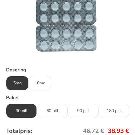
Dosering
5mg
10mg
Paket
30 pill
60 pill
90 pill
180 pill
Totalpris:
46,72
€
38,93
€