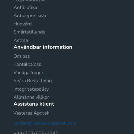
Antibiotika
Antidepressiva
Hudvård
Smärtstillande
Astma
Användbar information
Om oss
Kontakta oss
Vanliga fragor
Spåra Beställning
Integritetspolicy
Allmänna villkor
Assistans klient
Vasteras Apotek
contact@vasterasapotek.com
+44-203-608-1340