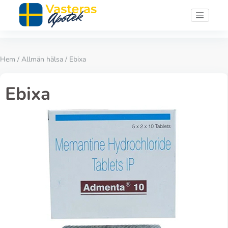
Hem
/
Allmän hälsa
/ Ebixa
Ebixa