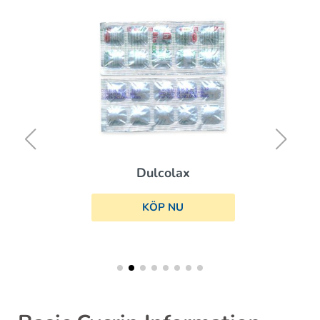
Dulcolax
KÖP NU