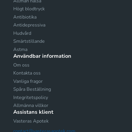
Allmän hälsa
Högt blodtryck
Antibiotika
Antidepressiva
Hudvård
Smärtstillande
Astma
Användbar information
Om oss
Kontakta oss
Vanliga fragor
Spåra Beställning
Integritetspolicy
Allmänna villkor
Assistans klient
Vasteras Apotek
contact@vasterasapotek.com