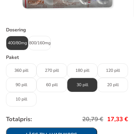
Dosering
400/80mg
800/160mg
Paket
360 pill
270 pill
180 pill
120 pill
90 pill
60 pill
30 pill
20 pill
10 pill
Totalpris:
20,79
€
17,33
€