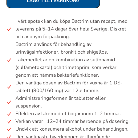
LÄGG TILL I VARUKORG
I vårt apotek kan du köpa Bactrim utan recept, med
leverans på 5–14 dagar över hela Sverige. Diskret
och anonym förpackning.
Bactrim används för behandling av
urinvägsinfektioner, bronkit och shigellos.
Läkemedlet är en kombination av sulfonamid
(sulfametoxazol) och trimetoprim, som verkar
genom att hämma bakteriefunktioner.
Den vanliga dosen av Bactrim för vuxna är 1 DS-
tablett (800/160 mg) var 12:e timme.
Administreringsformen är tabletter eller
suspension.
Effekten av läkemedlet börjar inom 1–2 timmar.
Verkan varar i 12–24 timmar beroende på dosering.
Undvik att konsumera alkohol under behandlingen.
Den vanligaste biverkningen är illamående.