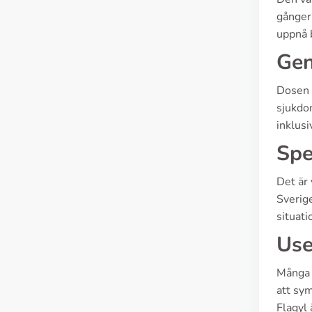
gånger 
uppnå b
Gen
Dosen 
sjukdo
inklusi
Spe
Det är 
Sverige
situati
Use
Många p
att sym
Flagyl