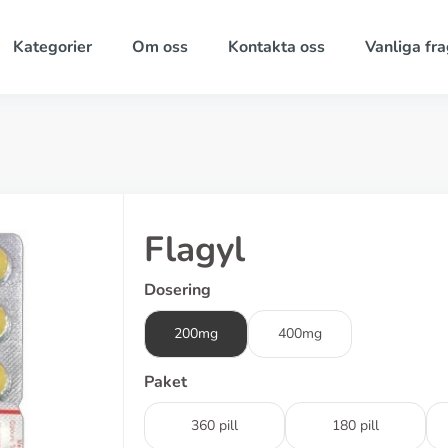
Kategorier
Om oss
Kontakta oss
Vanliga fra
Flagyl
Dosering
200mg
400mg
Paket
360 pill
180 pill