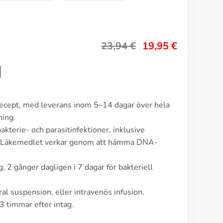
23,94
€
19,95
€
 recept, med leverans inom 5–14 dagar över hela
ning.
akterie- och parasitinfektioner, inklusive
os. Läkemedlet verkar genom att hämma DNA-
 2 gånger dagligen i 7 dagar för bakteriell
al suspension, eller intravenös infusion.
3 timmar efter intag.