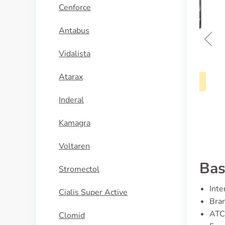
Cenforce
Antabus
Vidalista
Amoxicillin
cin
Atarax
KÖP NU
U
Inderal
Kamagra
Voltaren
Bas
Stromectol
Inte
Cialis Super Active
Bran
ATC
Clomid