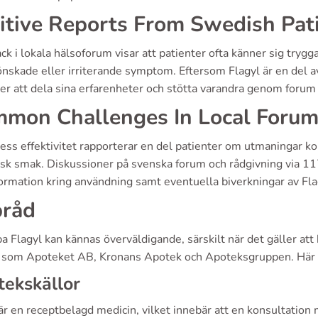
itive Reports From Swedish Pat
k i lokala hälsoforum visar att patienter ofta känner sig trygga
skade eller irriterande symptom. Eftersom Flagyl är en del av 
er att dela sina erfarenheter och stötta varandra genom forum
mon Challenges In Local Foru
ess effektivitet rapporterar en del patienter om utmaningar k
isk smak. Diskussioner på svenska forum och rådgivning via 11
ormation kring användning samt eventuella biverkningar av Fla
råd
a Flagyl kan kännas överväldigande, särskilt när det gäller att 
 som Apoteket AB, Kronans Apotek och Apoteksgruppen. Här är 
ekskällor
är en receptbelagd medicin, vilket innebär att en konsultation