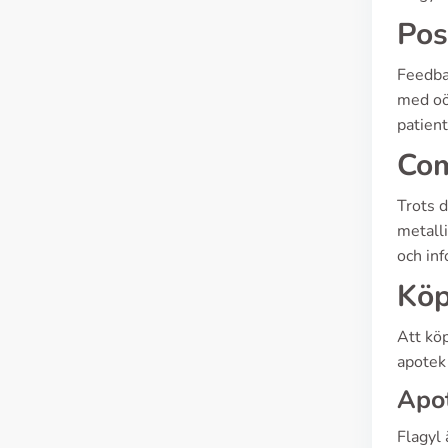
Pos
Feedbac
med oön
patient
Com
Trots d
metall
och inf
Köp
Att köp
apotek
Apot
Flagyl 