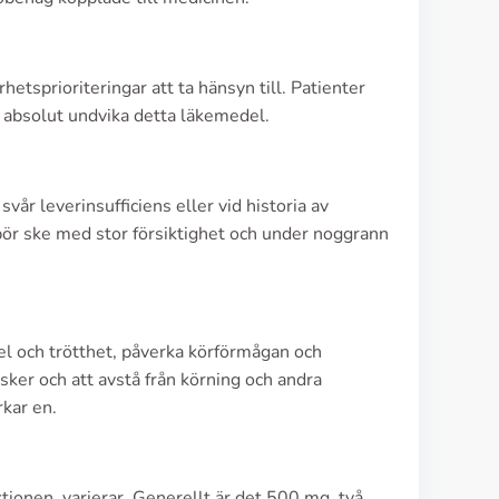
rhetsprioriteringar att ta hänsyn till. Patienter
 absolut undvika detta läkemedel.
år leverinsufficiens eller vid historia av
ör ske med stor försiktighet och under noggrann
el och trötthet, påverka körförmågan och
sker och att avstå från körning och andra
rkar en.
tionen, varierar. Generellt är det 500 mg, två