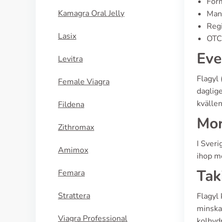
Form
Kamagra Oral Jelly
Manu
Regi
Lasix
OTC 
Eve
Levitra
Flagyl 
Female Viagra
daglig
kvällen
Fildena
Mor
Zithromax
I Sveri
Amimox
ihop me
Tak
Femara
Strattera
Flagyl
minskar
Viagra Professional
kolhydr