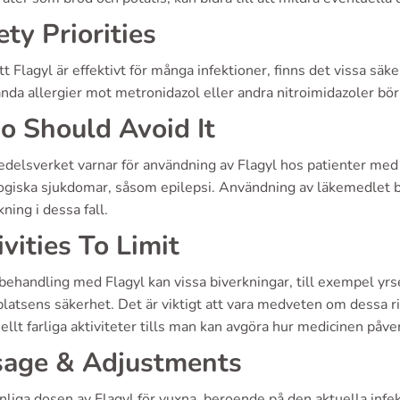
ety Priorities
tt Flagyl är effektivt för många infektioner, finns det vissa säke
nda allergier mot metronidazol eller andra nitroimidazoler bör
 Should Avoid It
elsverket varnar för användning av Flagyl hos patienter med sv
ogiska sjukdomar, såsom epilepsi. Användning av läkemedlet b
ning i dessa fall.
ivities To Limit
behandling med Flagyl kan vissa biverkningar, till exempel yrs
latsens säkerhet. Det är viktigt att vara medveten om dessa ri
ellt farliga aktiviteter tills man kan avgöra hur medicinen påve
age & Adjustments
liga dosen av Flagyl för vuxna, beroende på den aktuella infek