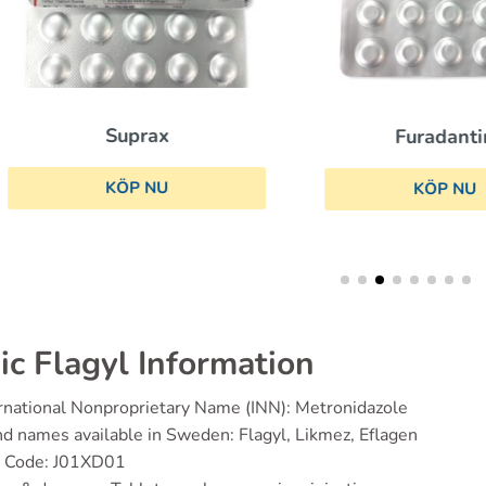
Suprax
Furadantin
KÖP NU
KÖP NU
ic Flagyl Information
rnational Nonproprietary Name (INN): Metronidazole
d names available in Sweden: Flagyl, Likmez, Eflagen
 Code: J01XD01