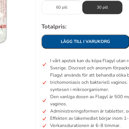
60 pill
30 pill
Totalpris:
LÄGG TILL I VARUKORG
I vårt apotek kan du köpa Flagyl utan
Sverige. Discreet och anonym förpack
Flagyl används för att behandla olika b
trichomoniasis och bakteriell vagin
syntesen i mikroorganismer.
Den vanliga dosen av Flagyl är 500 mg,
vaginos.
Administreringsformen är tabletter, or
Effekten av läkemedlet börjar inom 1-
Verkansdurationen är 6-8 timmar.