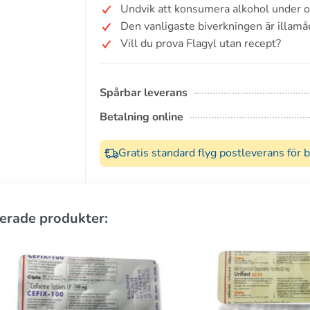
Undvik att konsumera alkohol under oc
Den vanligaste biverkningen är illamå
Vill du prova Flagyl utan recept?
Spårbar leverans
Betalning online
Gratis standard flyg postleverans för 
erade produkter: