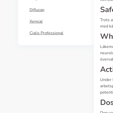
Saf
Diflucan
Trots a
Xenical
med kä
Cialis Professional
Who
Läkemed
neurol
övervak
Act
Under 
arbetsp
potenti
Dos
Den van