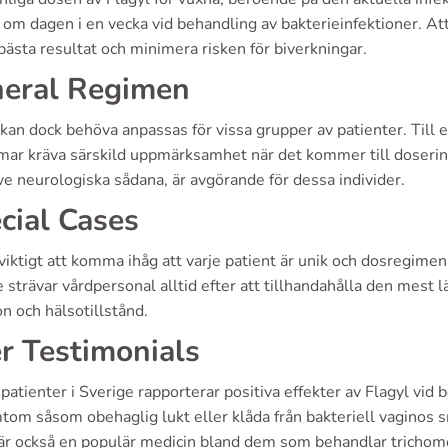
om dagen i en vecka vid behandling av bakterieinfektioner. Att fö
ästa resultat och minimera risken för biverkningar.
eral Regimen
kan dock behöva anpassas för vissa grupper av patienter. Till
mar kräva särskild uppmärksamhet när det kommer till dosering
ve neurologiska sådana, är avgörande för dessa individer.
cial Cases
viktigt att komma ihåg att varje patient är unik och dosregimen 
 strävar vårdpersonal alltid efter att tillhandahålla den mest 
on och hälsotillstånd.
r Testimonials
atienter i Sverige rapporterar positiva effekter av Flagyl vid 
tom såsom obehaglig lukt eller klåda från bakteriell vaginos s
 är också en populär medicin bland dem som behandlar trichomo