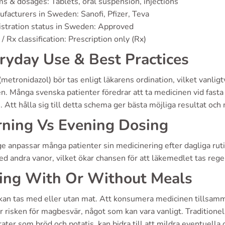
s & dosages: Tablets, oral suspension, injections
facturers in Sweden: Sanofi, Pfizer, Teva
stration status in Sweden: Approved
/ Rx classification: Prescription only (Rx)
ryday Use & Best Practices
(metronidazol) bör tas enligt läkarens ordination, vilket vanlig
en. Många svenska patienter föredrar att ta medicinen vid fast
. Att hålla sig till detta schema ger bästa möjliga resultat oc
ning Vs Evening Dosing
ge anpassar många patienter sin medicinering efter dagliga rut
d andra vanor, vilket ökar chansen för att läkemedlet tas regel
ing With Or Without Meals
 kan tas med eller utan mat. Att konsumera medicinen tillsa
 risken för magbesvär, något som kan vara vanligt. Traditionell
ater som bröd och potatis, kan bidra till att mildra eventuella