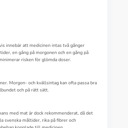
tvis innebär att medicinen intas två gånger
a tider, en gång på morgonen och en gång på
h minimerar risken för glömda doser.
iner. Morgon- och kvällsintag kan ofta passa bra
bundet och på rätt sätt.
mmans med mat är dock rekommenderat, då det
a svenska måltider, rika på fibrer och
 obehag kopplade till medicinen.