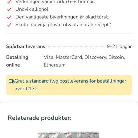
Verkningen varar i cirka 6–8 timmar.
Undvik alkohol.
Den vanligaste biverkningen är ökad törst.
Skulle du vilja prova tolvaptan utan recept?
Spårbar leverans
9-21 dagar
Betalning
Visa, MasterCard, Discovery, Bitcoin,
online
Ethereum
Gratis standard flyg postleverans för beställningar
över €172
Relaterade produkter: