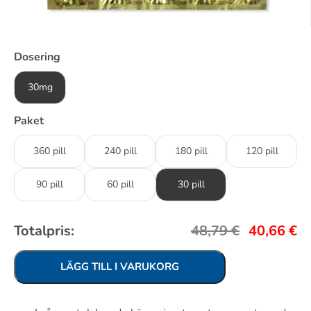
Dosering
30mg
Paket
360 pill
240 pill
180 pill
120 pill
90 pill
60 pill
30 pill
Totalpris:
48,79
€
40,66
€
LÄGG TILL I VARUKORG