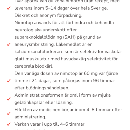
I vår apotek kan du köpa nimotop utan recept, med
leverans inom 5–14 dagar över hela Sverige.
Diskret och anonym förpackning.
Nimotop används för att förhindra och behandla
neurologiska underskott efter
subaraknoidalblödning (SAH) på grund av
aneurysmbristning. Läkemedlet är en
kalciumkanalblockerare som är selektiv för vaskulär
glatt muskulatur med huvudsaklig selektivitet för
cerebrala blodkärl.
Den vanliga dosen av nimotop är 60 mg var fjärde
timme i 21 dagar, som påbörjas inom 96 timmar
efter blödningshändelsen.
Administrationsformen är oral i form av mjuka
gelatinkapslar eller lösning.
Effekten av medicinen börjar inom 4–8 timmar efter
administrering.
Verkan varar i upp till 4–6 timmar.