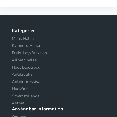
Kategorier
Mäns Hälsa
Kvinnors Hälsa
Erektil dysfunktion
Allmän hälsa
Högt blodtryck
Antibiotika
Antidepressiva
Hudvård
Smärtstillande
Astma
Användbar information