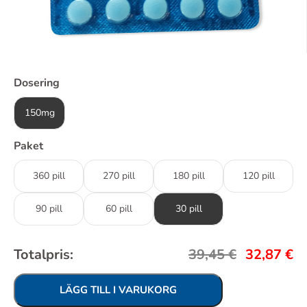
Dosering
150mg
Paket
360 pill
270 pill
180 pill
120 pill
90 pill
60 pill
30 pill
Totalpris:
39,45
€
32,87
€
LÄGG TILL I VARUKORG