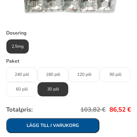
Dosering
2,5mg
Paket
240 pill
180 pill
120 pill
90 pill
60 pill
30 pill
Totalpris:
103,82
€
86,52
€
LÄGG TILL I VARUKORG