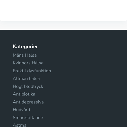
Kategorier
Mäns Hälsa
Kvinnors Hälsa
Erektil dysfunktion
Allmän hälsa
Högt blodtryck
Antibiotika
Antidepressiva
Hudvård
Smärtstillande
Astma