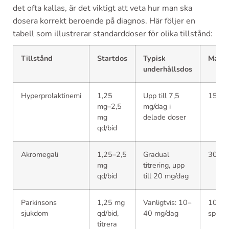
det ofta kallas, är det viktigt att veta hur man ska
dosera korrekt beroende på diagnos. Här följer en
tabell som illustrerar standarddoser för olika tillstånd:
Tillstånd
Startdos
Typisk
Maxd
underhållsdos
Hyperprolaktinemi
1,25
Upp till 7,5
15 mg
mg–2,5
mg/dag i
mg
delade doser
qd/bid
Akromegali
1,25–2,5
Gradual
30 mg
mg
titrering, upp
qd/bid
till 20 mg/dag
Parkinsons
1,25 mg
Vanligtvis: 10–
100 mg
sjukdom
qd/bid,
40 mg/dag
specia
titrera