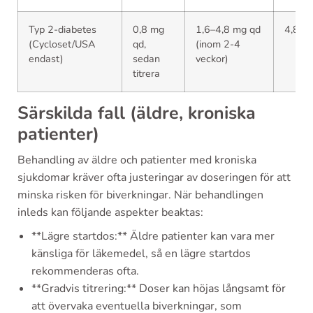
Typ 2-diabetes
0,8 mg
1,6–4,8 mg qd
4,8 m
(Cycloset/USA
qd,
(inom 2-4
endast)
sedan
veckor)
titrera
Särskilda fall (äldre, kroniska
patienter)
Behandling av äldre och patienter med kroniska
sjukdomar kräver ofta justeringar av doseringen för att
minska risken för biverkningar. När behandlingen
inleds kan följande aspekter beaktas:
**Lägre startdos:** Äldre patienter kan vara mer
känsliga för läkemedel, så en lägre startdos
rekommenderas ofta.
**Gradvis titrering:** Doser kan höjas långsamt för
att övervaka eventuella biverkningar, som