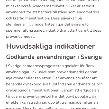
naturliga hormonutsöndring. Denna hormonella effekt
minskar också livmoderns tillväxt, vilket är särskilt
användbart för att hantera tillstånd som endometrios
och kraftig menstruation. Dess påverkan på
slemhinnan i livmoderhalsen gör det svårare för
spermier att nå ägget, vilket bidrar ytterligare till dess
preventivmedel.
Huvudsakliga indikationer
Godkända användningar i Sverige
I Sverige är medroxyprogesteron godkänt för flera
användningar, inklusive som preventivmedel genom
injektioner eller tabletter. Det används också för att
behandla gynekologiska tillstånd som endometrios och
oregelbundna menstruationer. Genom att erbjuda en
långvarig preventivmetod har det blivit populärt, då
effekten kan sträcka sig upp till tre månader efter en
injektion. Dess hormonella anpassning används även i