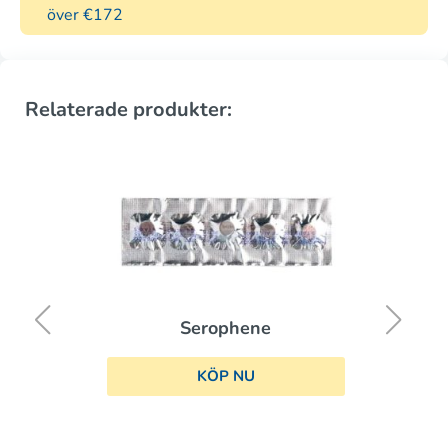
över €172
Relaterade produkter:
Serophene
KÖP NU