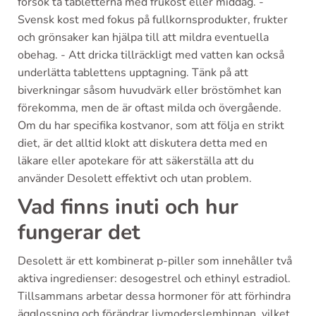
försök ta tabletterna med frukost eller middag. -
Svensk kost med fokus på fullkornsprodukter, frukter
och grönsaker kan hjälpa till att mildra eventuella
obehag. - Att dricka tillräckligt med vatten kan också
underlätta tablettens upptagning. Tänk på att
biverkningar såsom huvudvärk eller bröstömhet kan
förekomma, men de är oftast milda och övergående.
Om du har specifika kostvanor, som att följa en strikt
diet, är det alltid klokt att diskutera detta med en
läkare eller apotekare för att säkerställa att du
använder Desolett effektivt och utan problem.
Vad finns inuti och hur
fungerar det
Desolett är ett kombinerat p-piller som innehåller två
aktiva ingredienser: desogestrel och ethinyl estradiol.
Tillsammans arbetar dessa hormoner för att förhindra
ägglossning och förändrar livmoderslemhinnan, vilket