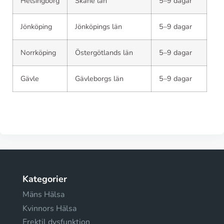
Helsingborg
Skåne län
5–9 dagar
Jönköping
Jönköpings län
5–9 dagar
Norrköping
Östergötlands län
5–9 dagar
Gävle
Gävleborgs län
5–9 dagar
Kategorier
Mäns Hälsa
Kvinnors Hälsa
Erektil dysfunktion