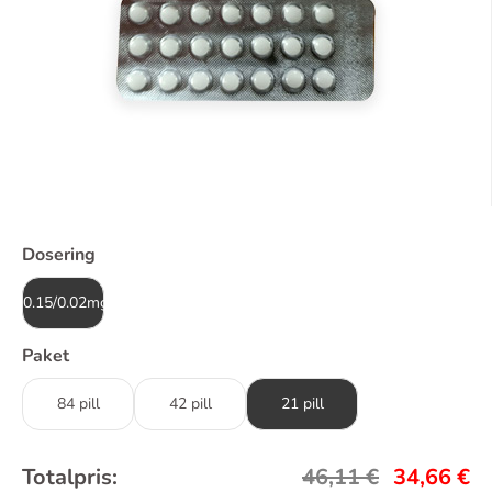
Dosering
0.15/0.02mg
Paket
84 pill
42 pill
21 pill
Totalpris:
46,11
€
34,66
€