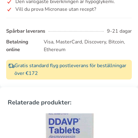
Den vanligaste biverkningen är hypoglykemi.
Vill du prova Micronase utan recept?
Spårbar leverans
9-21 dagar
Betalning
Visa, MasterCard, Discovery, Bitcoin,
online
Ethereum
Gratis standard flyg postleverans för beställningar
över €172
Relaterade produkter: