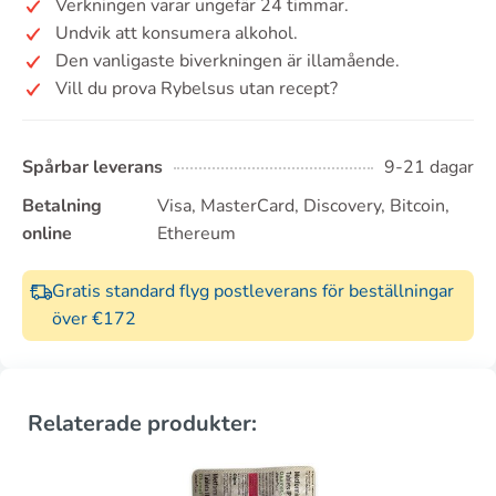
Verkningen varar ungefär 24 timmar.
Undvik att konsumera alkohol.
Den vanligaste biverkningen är illamående.
Vill du prova Rybelsus utan recept?
Spårbar leverans
9-21 dagar
Betalning
Visa, MasterCard, Discovery, Bitcoin,
online
Ethereum
Gratis standard flyg postleverans för beställningar
över €172
Relaterade produkter: