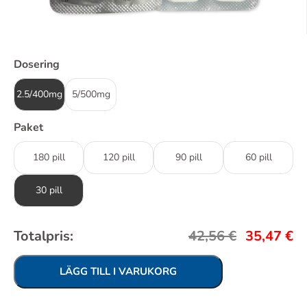
Dosering
2.5/400mg
5/500mg
Paket
180 pill
120 pill
90 pill
60 pill
30 pill
Totalpris:
42,56
€
35,47
€
LÄGG TILL I VARUKORG