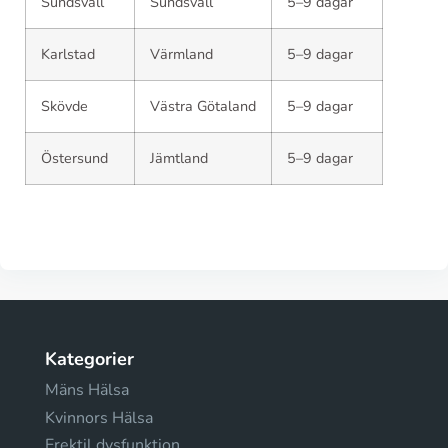
Sundsvall
Sundsvall
5–9 dagar
Karlstad
Värmland
5–9 dagar
Skövde
Västra Götaland
5–9 dagar
Östersund
Jämtland
5–9 dagar
Kategorier
Mäns Hälsa
Kvinnors Hälsa
Erektil dysfunktion