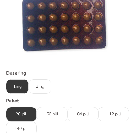
Dosering
1mg
2mg
Paket
28 pill
56 pill
84 pill
112 pill
140 pill