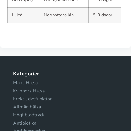
Luleå
Norrbottens län
5–9 dagar
Kategorier
Mäns Hälsa
Kvinnors Hälsa
Erektil dysfunktion
Allmän hälsa
Högt blodtryck
Antibiotika