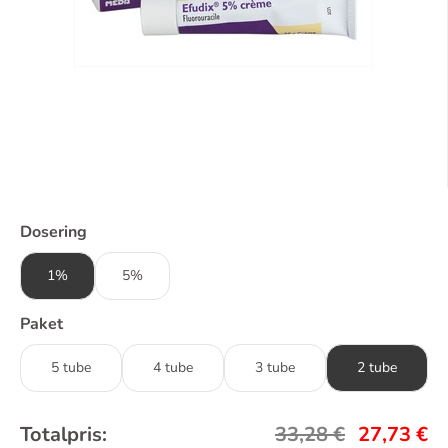
Dosering
1%
5%
Paket
5 tube
4 tube
3 tube
2 tube
Totalpris:
33,28
€
27,73
€