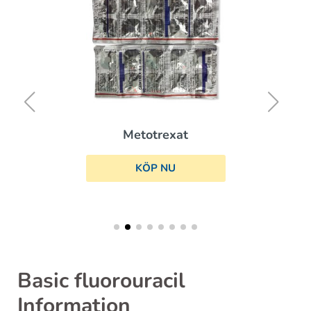
Aldara
KÖP NU
Basic fluorouracil
Information