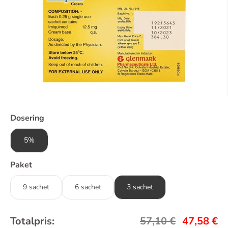
Dosering
5%
Paket
9 sachet
6 sachet
3 sachet
Totalpris:
57,10
€
47,58
€