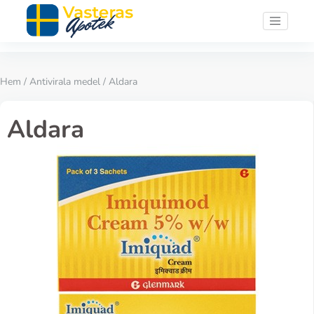
Hem
/
Antivirala medel
/ Aldara
Aldara