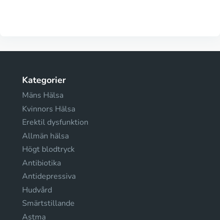
Kategorier
Mäns Hälsa
Kvinnors Hälsa
Erektil dysfunktion
Allmän hälsa
Högt blodtryck
Antibiotika
Antidepressiva
Hudvård
Smärtstillande
Astma