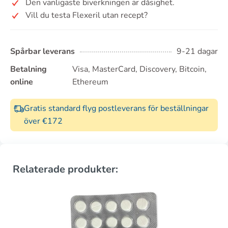
Den vanligaste biverkningen är dåsighet.
Vill du testa Flexeril utan recept?
Spårbar leverans
9-21 dagar
Betalning
Visa, MasterCard, Discovery, Bitcoin,
online
Ethereum
Gratis standard flyg postleverans för beställningar
över €172
Relaterade produkter: