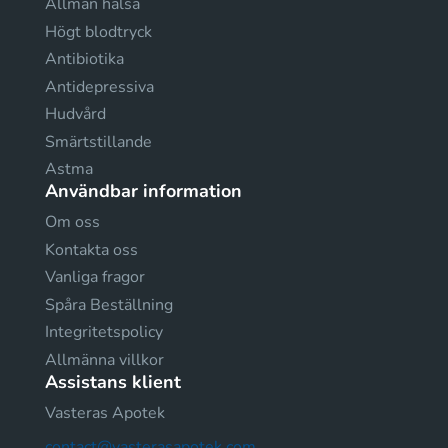
Allmän hälsa
Högt blodtryck
Antibiotika
Antidepressiva
Hudvård
Smärtstillande
Astma
Användbar information
Om oss
Kontakta oss
Vanliga fragor
Spåra Beställning
Integritetspolicy
Allmänna villkor
Assistans klient
Vasteras Apotek
contact@vasterasapotek.com