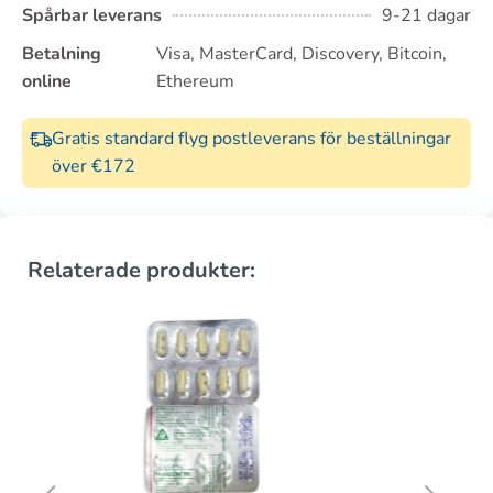
Spårbar leverans
9-21 dagar
Betalning
Visa, MasterCard, Discovery, Bitcoin,
online
Ethereum
Gratis standard flyg postleverans för beställningar
över €172
Relaterade produkter: