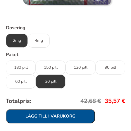
Dosering
2mg
4mg
Paket
180 pill
150 pill
120 pill
90 pill
60 pill
30 pill
Totalpris:
42,68
€
35,57
€
LÄGG TILL I VARUKORG