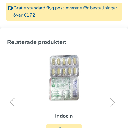
Gratis standard flyg postleverans för beställningar
över €172
Relaterade produkter:
Indocin