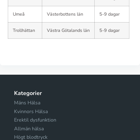
Umeå
Västerbottens län
5-9 dagar
Trollhättan
Västra Götalands län
5-9 dagar
Kategorier
Mäns Hälsa
Kvinnors Hälsa
Erektil dysfunktion
Allmän hälsa
Högt blodtryck