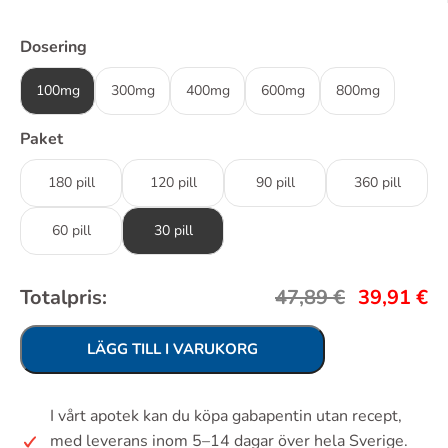
Dosering
100mg
300mg
400mg
600mg
800mg
Paket
180 pill
120 pill
90 pill
360 pill
60 pill
30 pill
Totalpris:
47,89
€
39,91
€
LÄGG TILL I VARUKORG
I vårt apotek kan du köpa gabapentin utan recept,
med leverans inom 5–14 dagar över hela Sverige.