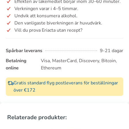
Effekten av läkemedlet börjar inom 30–60 minuter.
Verkningen varar i 4–5 timmar.
Undvik att konsumera alkohol.
Den vanligaste biverkningen är huvudvärk.
Vill du prova Eriacta utan recept?
Spårbar leverans
9-21 dagar
Betalning
Visa, MasterCard, Discovery, Bitcoin,
online
Ethereum
Gratis standard flyg postleverans för beställningar
över €172
Relaterade produkter: