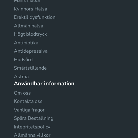
Mäns Hälsa
Kvinnors Hälsa
Erektil dysfunktion
Allmän hälsa
Högt blodtryck
Antibiotika
Antidepressiva
Hudvård
Smärtstillande
Astma
Användbar information
Om oss
Kontakta oss
Vanliga fragor
Spåra Beställning
Integritetspolicy
Allmänna villkor