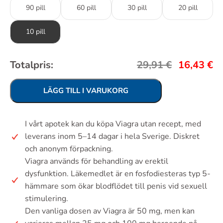
90 pill
60 pill
30 pill
20 pill
10 pill
Totalpris:
29,91
€
16,43
€
LÄGG TILL I VARUKORG
I vårt apotek kan du köpa Viagra utan recept, med
leverans inom 5–14 dagar i hela Sverige. Diskret
och anonym förpackning.
Viagra används för behandling av erektil
dysfunktion. Läkemedlet är en fosfodiesteras typ 5-
hämmare som ökar blodflödet till penis vid sexuell
stimulering.
Den vanliga dosen av Viagra är 50 mg, men kan