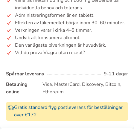
varieras mellan 25 mg och 100 mg beroende på
individuella behov och tolerans.
Administreringsformen är en tablett.
Effekten av läkemedlet börjar inom 30–60 minuter.
Verkningen varar i cirka 4–5 timmar.
Undvik att konsumera alkohol.
Den vanligaste biverkningen är huvudvärk.
Vill du prova Viagra utan recept?
Spårbar leverans
9-21 dagar
Betalning
Visa, MasterCard, Discovery, Bitcoin,
online
Ethereum
Gratis standard flyg postleverans för beställningar
över €172