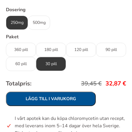
Dosering
250mg
500mg
Paket
360 pill
180 pill
120 pill
90 pill
60 pill
30 pill
Totalpris:
39,45
€
32,87
€
LÄGG TILL I VARUKORG
I vårt apotek kan du köpa chloromycetin utan recept,
med leverans inom 5–14 dagar över hela Sverige.