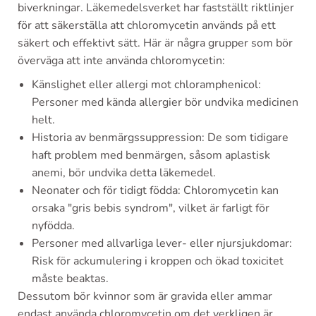
biverkningar. Läkemedelsverket har fastställt riktlinjer
för att säkerställa att chloromycetin används på ett
säkert och effektivt sätt. Här är några grupper som bör
överväga att inte använda chloromycetin:
Känslighet eller allergi mot chloramphenicol:
Personer med kända allergier bör undvika medicinen
helt.
Historia av benmärgssuppression: De som tidigare
haft problem med benmärgen, såsom aplastisk
anemi, bör undvika detta läkemedel.
Neonater och för tidigt födda: Chloromycetin kan
orsaka "gris bebis syndrom", vilket är farligt för
nyfödda.
Personer med allvarliga lever- eller njursjukdomar:
Risk för ackumulering i kroppen och ökad toxicitet
måste beaktas.
Dessutom bör kvinnor som är gravida eller ammar
endast använda chloromycetin om det verkligen är