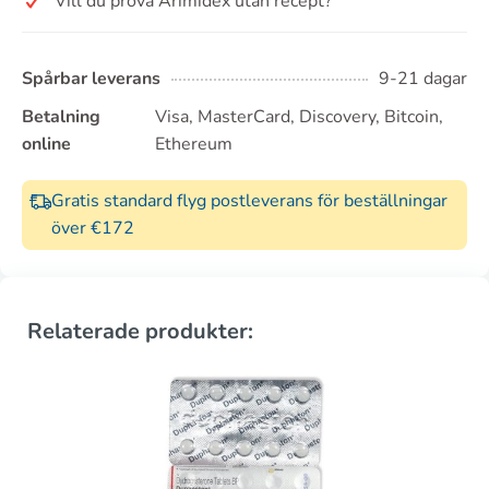
Vill du prova Arimidex utan recept?
Spårbar leverans
9-21 dagar
Betalning
Visa, MasterCard, Discovery, Bitcoin,
online
Ethereum
Gratis standard flyg postleverans för beställningar
över €172
Relaterade produkter: