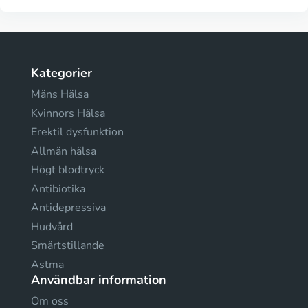
Kategorier
Mäns Hälsa
Kvinnors Hälsa
Erektil dysfunktion
Allmän hälsa
Högt blodtryck
Antibiotika
Antidepressiva
Hudvård
Smärtstillande
Astma
Användbar information
Om oss