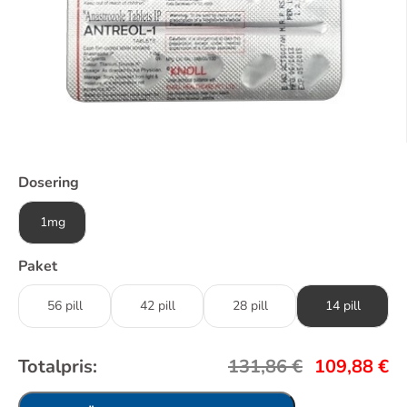
Dosering
1mg
Paket
56 pill
42 pill
28 pill
14 pill
Totalpris:
131,86
€
109,88
€