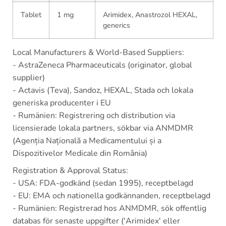
Tablet
1 mg
Arimidex, Anastrozol HEXAL,
generics
Local Manufacturers & World-Based Suppliers:
- AstraZeneca Pharmaceuticals (originator, global
supplier)
- Actavis (Teva), Sandoz, HEXAL, Stada och lokala
generiska producenter i EU
- Rumänien: Registrering och distribution via
licensierade lokala partners, sökbar via ANMDMR
(Agenția Națională a Medicamentului și a
Dispozitivelor Medicale din România)
Registration & Approval Status:
- USA: FDA-godkänd (sedan 1995), receptbelagd
- EU: EMA och nationella godkännanden, receptbelagd
- Rumänien: Registrerad hos ANMDMR, sök offentlig
databas för senaste uppgifter ('Arimidex' eller