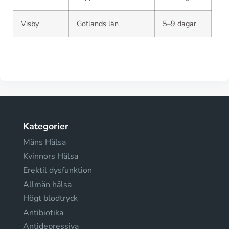
Visby
Gotlands län
5–9 dagar
Kategorier
Mäns Hälsa
Kvinnors Hälsa
Erektil dysfunktion
Allmän hälsa
Högt blodtryck
Antibiotika
Antidepressiva