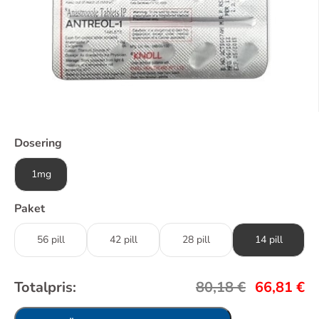
Dosering
1mg
Paket
56 pill
42 pill
28 pill
14 pill
Totalpris:
80,18
€
66,81
€