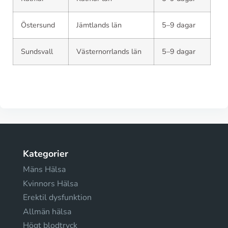
Östersund
Jämtlands län
5–9 dagar
Sundsvall
Västernorrlands län
5–9 dagar
Kategorier
Mäns Hälsa
Kvinnors Hälsa
Erektil dysfunktion
Allmän hälsa
Högt blodtryck