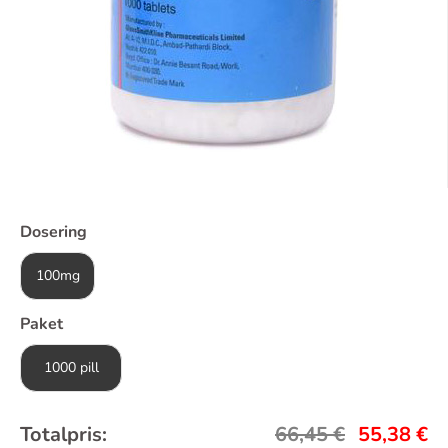
Dosering
100mg
Paket
1000 pill
Totalpris:
66,45
€
55,38
€