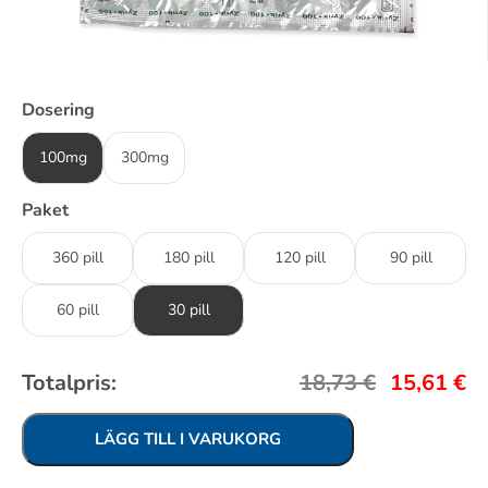
Dosering
100mg
300mg
Paket
360 pill
180 pill
120 pill
90 pill
60 pill
30 pill
Totalpris:
18,73
€
15,61
€
LÄGG TILL I VARUKORG