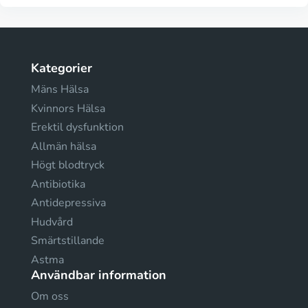
Kategorier
Mäns Hälsa
Kvinnors Hälsa
Erektil dysfunktion
Allmän hälsa
Högt blodtryck
Antibiotika
Antidepressiva
Hudvård
Smärtstillande
Astma
Användbar information
Om oss