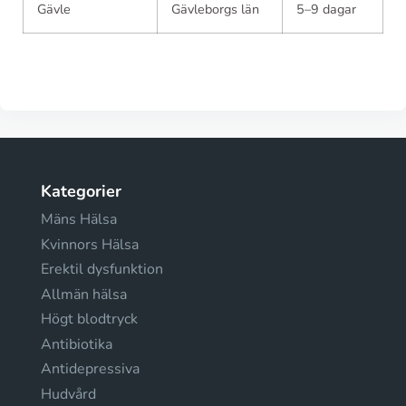
Gävle
Gävleborgs län
5–9 dagar
Kategorier
Mäns Hälsa
Kvinnors Hälsa
Erektil dysfunktion
Allmän hälsa
Högt blodtryck
Antibiotika
Antidepressiva
Hudvård