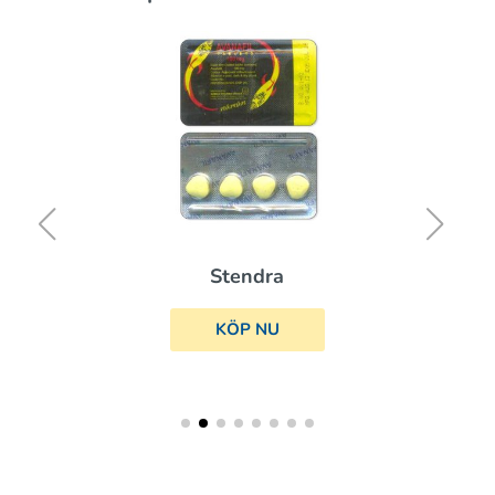
Stendra
KÖP NU