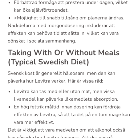
Förbättrad förmåga att prestera under dagen, vilket
kan öka självförtroendet.
>Möjlighet till snabb tillgång om planerna ändras.
Nackdelarna med morgondosering inkluderar att
effekten kan behöva tid att sätta in, vilket kan vara
oönskat i sociala sammanhang.
Taking With Or Without Meals
(Typical Swedish Diet)
Svensk kost är generellt hälsosam, men den kan
påverka hur Levitra verkar. Här är vissa råd:
Levitra kan tas med eller utan mat, men vissa
livsmedel kan påverka läkemedlets absorption.
En hög fettrik måltid innan dosering kan fördröja
effekten av Levitra, så att ta det på en tom mage kan
vara mer effektivt.
Det är viktigt att vara medveten om att alkohol också
kan påverka hur Levitra fungerar. Att dra ner på