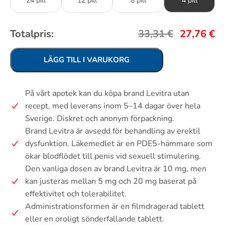
24 pill
12 pill
8 pill
4 pill
Totalpris:
33,31
€
27,76
€
LÄGG TILL I VARUKORG
På vårt apotek kan du köpa brand Levitra utan
recept, med leverans inom 5–14 dagar över hela
Sverige. Diskret och anonym förpackning.
Brand Levitra är avsedd för behandling av erektil
dysfunktion. Läkemedlet är en PDE5-hämmare som
ökar blodflödet till penis vid sexuell stimulering.
Den vanliga dosen av brand Levitra är 10 mg, men
kan justeras mellan 5 mg och 20 mg baserat på
effektivitet och tolerabilitet.
Administrationsformen är en filmdragerad tablett
eller en oroligt sönderfallande tablett.