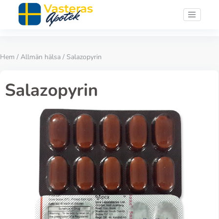
Hem
/
Allmän hälsa
/ Salazopyrin
Salazopyrin