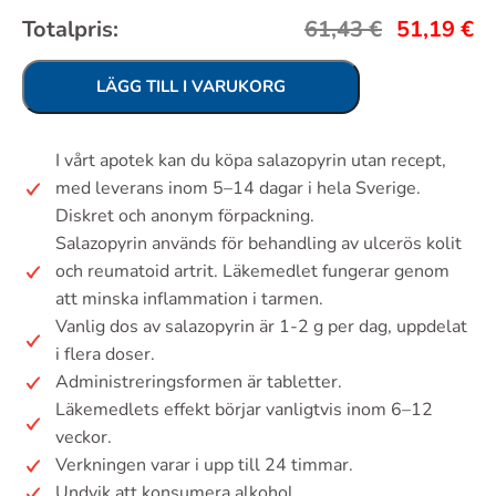
Totalpris:
61,43
€
51,19
€
LÄGG TILL I VARUKORG
I vårt apotek kan du köpa salazopyrin utan recept,
med leverans inom 5–14 dagar i hela Sverige.
Diskret och anonym förpackning.
Salazopyrin används för behandling av ulcerös kolit
och reumatoid artrit. Läkemedlet fungerar genom
att minska inflammation i tarmen.
Vanlig dos av salazopyrin är 1-2 g per dag, uppdelat
i flera doser.
Administreringsformen är tabletter.
Läkemedlets effekt börjar vanligtvis inom 6–12
veckor.
Verkningen varar i upp till 24 timmar.
Undvik att konsumera alkohol.