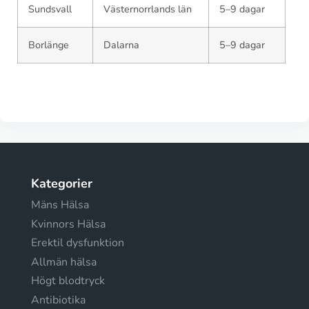
Sundsvall
Västernorrlands län
5–9 dagar
Borlänge
Dalarna
5–9 dagar
Kategorier
Mäns Hälsa
Kvinnors Hälsa
Erektil dysfunktion
Allmän hälsa
Högt blodtryck
Antibiotika