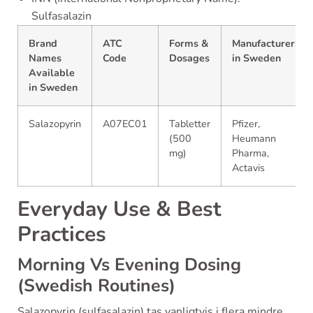
Sulfasalazin
Brand
ATC
Forms &
Manufacturers
Names
Code
Dosages
in Sweden
Available
in Sweden
Salazopyrin
A07EC01
Tabletter
Pfizer,
(500
Heumann
mg)
Pharma,
Actavis
Everyday Use & Best
Practices
Morning Vs Evening Dosing
(Swedish Routines)
Salazopyrin (sulfasalazin) tas vanligtvis i flera mindre