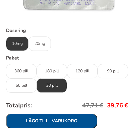
Dosering
10mg
20mg
Paket
360 pill
180 pill
120 pill
90 pill
60 pill
30 pill
Totalpris:
47,71
€
39,76
€
LÄGG TILL I VARUKORG