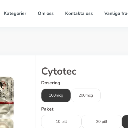
Kategorier
Om oss
Kontakta oss
Vanliga fra
Cytotec
Dosering
100mcg
200mcg
Paket
10 pill
20 pill