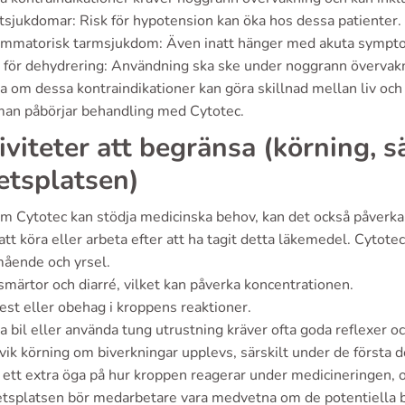
tsjukdomar: Risk för hypotension kan öka hos dessa patienter.
ammatorisk tarmsjukdom: Även inatt hänger med akuta sympto
 för dehydrering: Användning ska ske under noggrann övervakni
a om dessa kontraindikationer kan göra skillnad mellan liv och d
man påbörjar behandling med Cytotec.
iviteter att begränsa (körning, 
etsplatsen)
 Cytotec kan stödja medicinska behov, kan det också påverka va
att köra eller arbeta efter att ha tagit detta läkemedel. Cytot
mående och yrsel.
märtor och diarré, vilket kan påverka koncentrationen.
st eller obehag i kroppens reaktioner.
a bil eller använda tung utrustning kräver ofta goda reflexer 
ik körning om biverkningar upplevs, särskilt under de första 
 ett extra öga på hur kroppen reagerar under medicineringen, oc
etsplatsen bör medarbetare vara medvetna om de potentiella bi