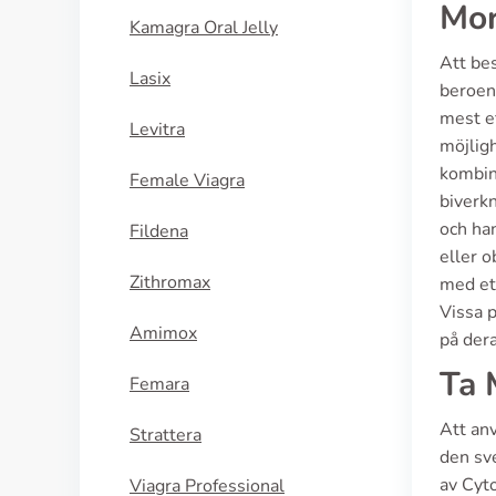
Mor
Kamagra Oral Jelly
Att bes
Lasix
beroend
mest e
Levitra
möjligh
kombine
Female Viagra
biverkn
och ha
Fildena
eller o
Zithromax
med ett
Vissa p
Amimox
på dera
Ta 
Femara
Att anv
Strattera
den sve
av Cyt
Viagra Professional