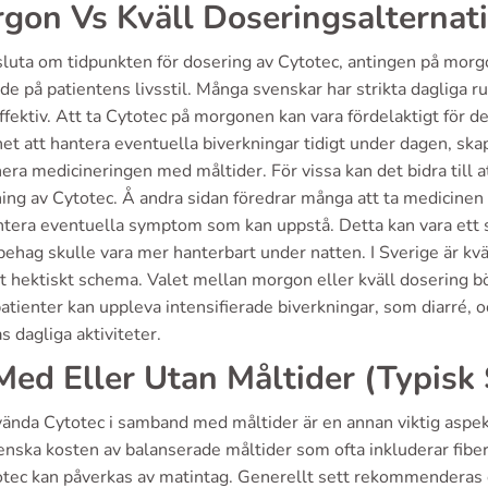
gon Vs Kväll Doseringsalternati
luta om tidpunkten för dosering av Cytotec, antingen på morgon
e på patientens livsstil. Många svenskar har strikta dagliga ru
ffektiv. Att ta Cytotec på morgonen kan vara fördelaktigt för 
et att hantera eventuella biverkningar tidigt under dagen, skap
ra medicineringen med måltider. För vissa kan det bidra till a
ing av Cytotec. Å andra sidan föredrar många att ta medicinen p
ntera eventuella symptom som kan uppstå. Detta kan vara ett s
behag skulle vara mer hanterbart under natten. I Sverige är kvä
 hektiskt schema. Valet mellan morgon eller kväll dosering bör 
atienter kan uppleva intensifierade biverkningar, som diarré, 
s dagliga aktiviteter.
Med Eller Utan Måltider (Typisk
ända Cytotec i samband med måltider är en annan viktig aspekt 
nska kosten av balanserade måltider som ofta inkluderar fiber, 
otec kan påverkas av matintag. Generellt sett rekommenderas 