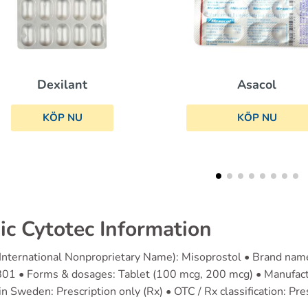
Asacol
Mirta
KÖP NU
KÖP
ic Cytotec Information
(International Nonproprietary Name): Misoprostol • Brand nam
1 • Forms & dosages: Tablet (100 mcg, 200 mcg) • Manufacture
in Sweden: Prescription only (Rx) • OTC / Rx classification: Pre