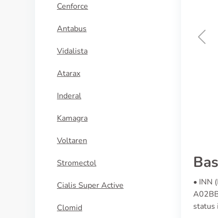
Cenforce
Antabus
Vidalista
Dexilant
Atarax
KÖP NU
Inderal
Kamagra
Voltaren
Bas
Stromectol
• INN 
Cialis Super Active
A02BB0
status 
Clomid