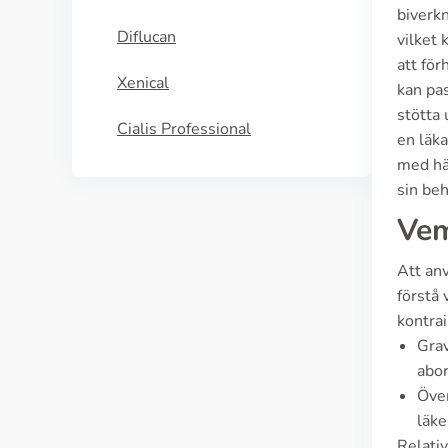
biverk
Diflucan
vilket 
att för
Xenical
kan pa
stötta
Cialis Professional
en läka
med hän
sin be
Vem
Att anv
förstå 
kontrai
Grav
abor
Över
läk
Relativ