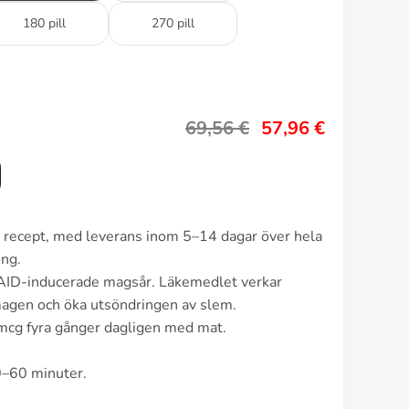
180 pill
270 pill
69,56
€
57,96
€
n recept, med leverans inom 5–14 dagar över hela
ing.
SAID-inducerade magsår. Läkemedlet verkar
magen och öka utsöndringen av slem.
mcg fyra gånger dagligen med mat.
0–60 minuter.