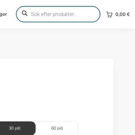
Produktsökning
gor
0,00
€
30 pill
60 pill