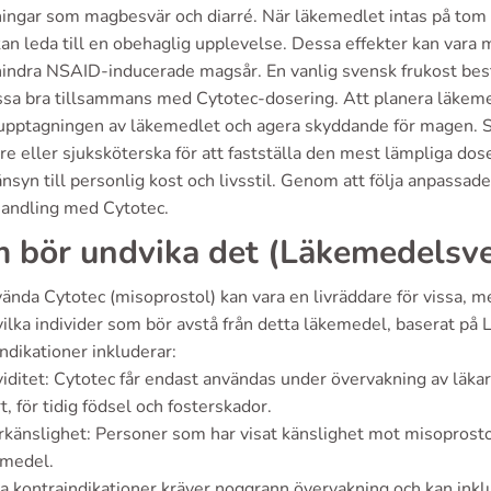
ningar som magbesvär och diarré. När läkemedlet intas på tom m
kan leda till en obehaglig upplevelse. Dessa effekter kan vara
hindra NSAID-inducerade magsår. En vanlig svensk frukost best
ssa bra tillsammans med Cytotec-dosering. Att planera läkem
 upptagningen av läkemedlet och agera skyddande för magen. S
re eller sjuksköterska för att fastställa den mest lämpliga dose
syn till personlig kost och livsstil. Genom att följa anpassade
handling med Cytotec.
 bör undvika det (Läkemedelsver
ända Cytotec (misoprostol) kan vara en livräddare för vissa, m
vilka individer som bör avstå från detta läkemedel, baserat på
ndikationer inkluderar:
iditet: Cytotec får endast användas under övervakning av läkar
t, för tidig födsel och fosterskador.
känslighet: Personer som har visat känslighet mot misoprostol
emedel.
a kontraindikationer kräver noggrann övervakning och kan inkl