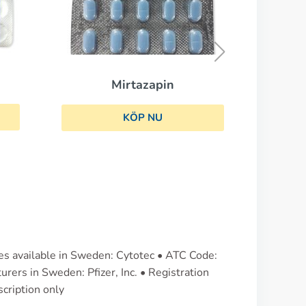
Domperidon
KÖP NU
zapin
 NU
es available in Sweden: Cytotec • ATC Code:
rs in Sweden: Pfizer, Inc. • Registration
scription only