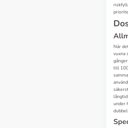
riskfyl
priorite
Dos
Allm
När det
vuxna 
gånger
till 10
samman
använd
säkerst
långti
under h
dubbel
Spec