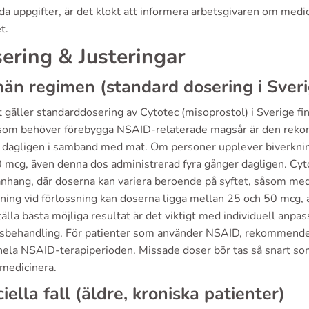
lda uppgifter, är det klokt att informera arbetsgivaren om medi
t.
ering & Justeringar
än regimen (standard dosering i Sveri
 gäller standarddosering av Cytotec (misoprostol) i Sverige finns
som behöver förebygga NSAID-relaterade magsår är den reko
 dagligen i samband med mat. Om personer upplever biverknin
0 mcg, även denna dos administrerad fyra gånger dagligen. Cyto
hang, där doserna kan variera beroende på syftet, såsom medic
ning vid förlossning kan doserna ligga mellan 25 och 50 mcg, a
älla bästa möjliga resultat är det viktigt med individuell anpas
dsbehandling. För patienter som använder NSAID, rekommende
ela NSAID-terapiperioden. Missade doser bör tas så snart som 
medicinera.
iella fall (äldre, kroniska patienter)