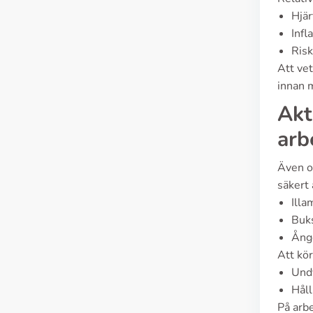
Hjär
Infl
Risk
Att vet
innan 
Akt
arb
Även om
säkert 
Illa
Buks
Ånge
Att kör
Undv
Håll
På arb