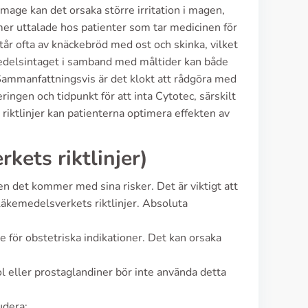
age kan det orsaka större irritation i magen,
 mer uttalade hos patienter som tar medicinen för
år ofta av knäckebröd med ost och skinka, vilket
edelsintaget i samband med måltider kan både
ammanfattningsvis är det klokt att rådgöra med
ringen och tidpunkt för att inta Cytotec, särskilt
 riktlinjer kan patienterna optimera effekten av
kets riktlinjer)
en det kommer med sina risker. Det är viktigt att
 Läkemedelsverkets riktlinjer. Absoluta
e för obstetriska indikationer. Det kan orsaka
 eller prostaglandiner bör inte använda detta
udera: