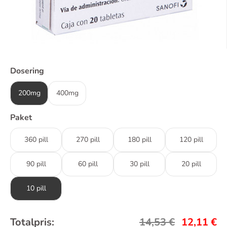
Dosering
200mg
400mg
Paket
360 pill
270 pill
180 pill
120 pill
90 pill
60 pill
30 pill
20 pill
10 pill
Totalpris:
14,53
€
12,11
€