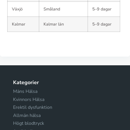
Växjö
Småland
5–9 dagar
Kalmar
Kalmar län
5–9 dagar
Kategorier
Mäns Hälsa
Kvinnors Hälsa
Erektil dysfunktion
Allmän hälsa
Högt blodtryck