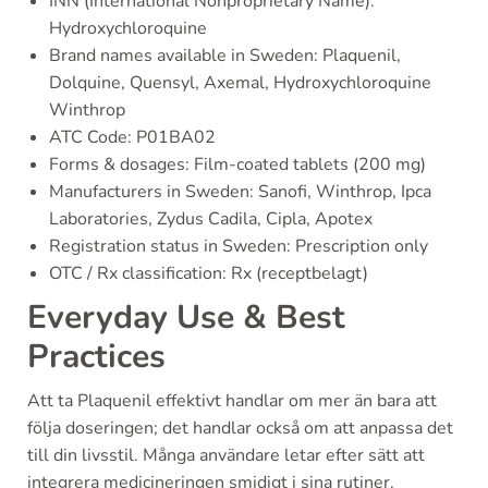
INN (International Nonproprietary Name):
Hydroxychloroquine
Brand names available in Sweden: Plaquenil,
Dolquine, Quensyl, Axemal, Hydroxychloroquine
Winthrop
ATC Code: P01BA02
Forms & dosages: Film-coated tablets (200 mg)
Manufacturers in Sweden: Sanofi, Winthrop, Ipca
Laboratories, Zydus Cadila, Cipla, Apotex
Registration status in Sweden: Prescription only
OTC / Rx classification: Rx (receptbelagt)
Everyday Use & Best
Practices
Att ta Plaquenil effektivt handlar om mer än bara att
följa doseringen; det handlar också om att anpassa det
till din livsstil. Många användare letar efter sätt att
integrera medicineringen smidigt i sina rutiner.