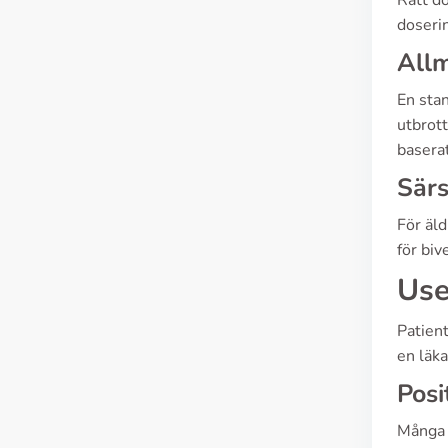
Rätt do
doseri
Allm
En sta
utbrott
baserat
Särs
För äld
för biv
Use
Patient
en läka
Posi
Många 