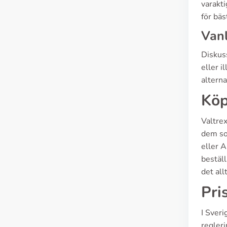
varakti
för bäs
Vanl
Diskus
eller i
alterna
Köp
Valtrex
dem so
eller A
beställ
det all
Pri
I Sveri
regleri