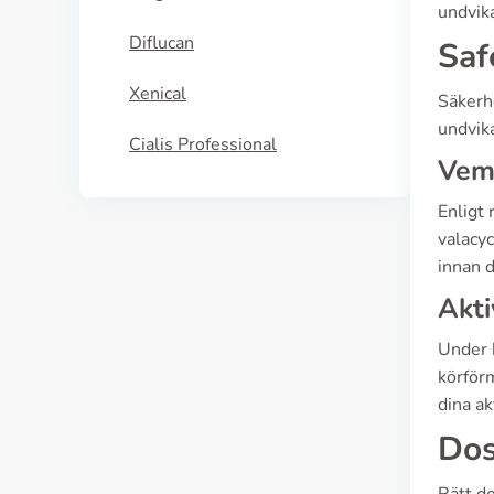
undvika
Diflucan
Saf
Xenical
Säkerh
undvik
Cialis Professional
Vem 
Enligt
valacyc
innan 
Akti
Under 
körför
dina ak
Dos