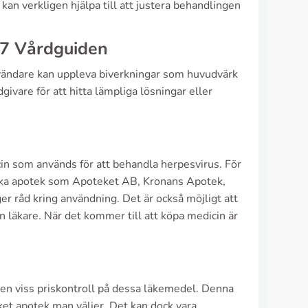
kan verkligen hjälpa till att justera behandlingen
77 Vårdguiden
nvändare kan uppleva biverkningar som huvudvärk
ivare för att hitta lämpliga lösningar eller
icin som används för att behandla herpesvirus. För
esöka apotek som Apoteket AB, Kronans Apotek,
er råd kring användning. Det är också möjligt att
en läkare. När det kommer till att köpa medicin är
ns en viss priskontroll på dessa läkemedel. Denna
lket apotek man väljer. Det kan dock vara