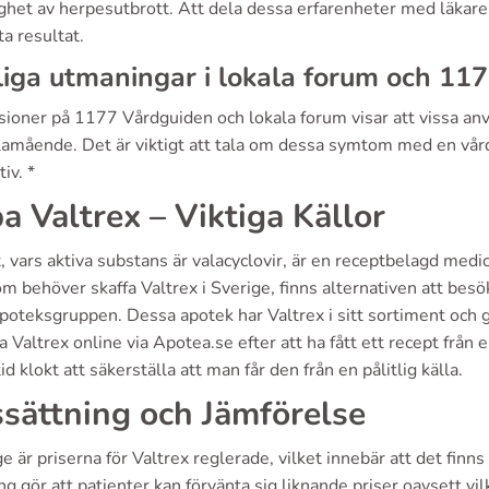
ghet av herpesutbrott. Att dela dessa erfarenheter med läkare 
ta resultat.
iga utmaningar i lokala forum och 11
sioner på 1177 Vårdguiden och lokala forum visar att vissa a
llamående. Det är viktigt att tala om dessa symtom med en vårdg
tiv. *
a Valtrex – Viktiga Källor
, vars aktiva substans är valacyclovir, är en receptbelagd med
m behöver skaffa Valtrex i Sverige, finns alternativen att b
poteksgruppen. Dessa apotek har Valtrex i sitt sortiment och g
a Valtrex online via Apotea.se efter att ha fått ett recept från 
tid klokt att säkerställa att man får den från en pålitlig källa.
ssättning och Jämförelse
ge är priserna för Valtrex reglerade, vilket innebär att det fin
ng gör att patienter kan förvänta sig liknande priser oavsett vi