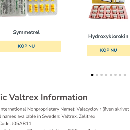
Hydroxyklorokin
Famvir
KÖP NU
KÖP NU
ic Valtrex Information
International Nonproprietary Name): Valacyclovir (även skrivet 
d names available in Sweden: Valtrex, Zelitrex
Code: J05AB11