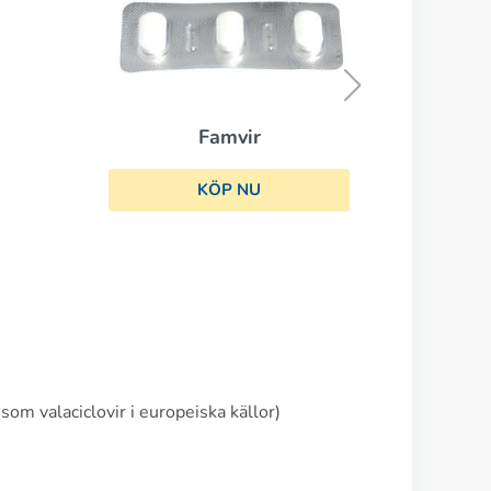
Aldara
KÖP NU
som valaciclovir i europeiska källor)