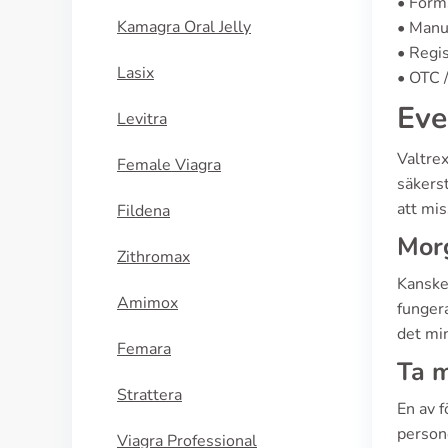
• Form
Kamagra Oral Jelly
• Manu
• Regis
Lasix
• OTC /
Eve
Levitra
Valtrex
Female Viagra
säkerst
att mis
Fildena
Morg
Zithromax
Kanske 
Amimox
fungera
det mi
Femara
Ta m
Strattera
En av f
persone
Viagra Professional