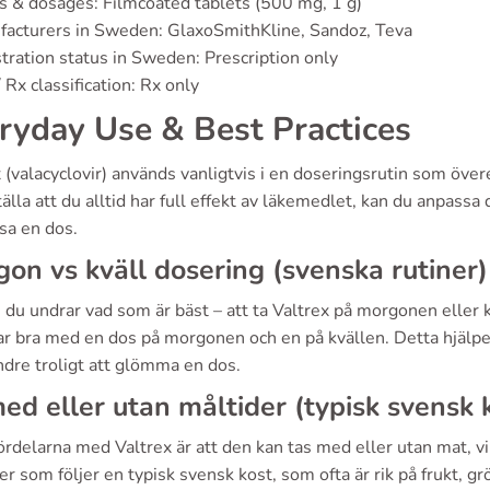
s & dosages: Filmcoated tablets (500 mg, 1 g)
facturers in Sweden: GlaxoSmithKline, Sandoz, Teva
tration status in Sweden: Prescription only
 Rx classification: Rx only
ryday Use & Best Practices
 (valacyclovir) används vanligtvis i en doseringsrutin som öve
älla att du alltid har full effekt av läkemedlet, kan du anpassa d
sa en dos.
on vs kväll dosering (svenska rutiner)
du undrar vad som är bäst – att ta Valtrex på morgonen eller k
r bra med en dos på morgonen och en på kvällen. Detta hjälper 
ndre troligt att glömma en dos.
ed eller utan måltider (typisk svensk 
ördelarna med Valtrex är att den kan tas med eller utan mat, vil
r som följer en typisk svensk kost, som ofta är rik på frukt, 