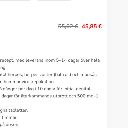
55,02
€
45,85
€
n recept, med leverans inom 5–14 dagar över hela
ing.
ital herpes, herpes zoster (bältros) och munsår.
m hämmar virusreplikation.
 gånger per dag i 10 dagar för initial genital
 3 dagar för återkommande utbrott och 500 mg–1
gna tabletter.
2 timmar.
på dosen.