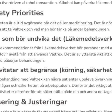
 överdriven alkoholkonsumtion. Alkohol kan påverka läkemedlet
ety Priorities
eten är alltid avgörande när det gäller medicinering. Det är 
a att ta Valtrex och vad man bör tänka på under behandlingen.
som bör undvika det (Läkemedelsverket
 rekommendationer från Läkemedelsverket bör personer med allv
lovir avstå från att använda Valtrex. Det är av yttersta vikt at
du påbörjar behandlingen.
viteter att begränsa (körning, säkerhe
behandling med Valtrex kan några patienter uppleva biverkning
mågan och säkerheten på arbetsplatsen. Därför är det viktigt a
tiviteter därefter för att säkerställa både din och andra deltag
ering & Justeringar