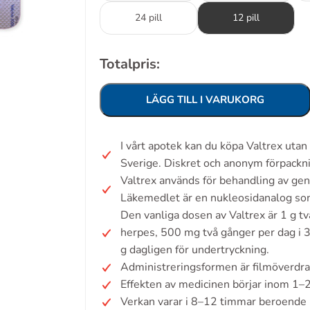
24 pill
12 pill
Totalpris:
LÄGG TILL I VARUKORG
I vårt apotek kan du köpa Valtrex uta
Sverige. Diskret och anonym förpackn
Valtrex används för behandling av gen
Läkemedlet är en nukleosidanalog so
Den vanliga dosen av Valtrex är 1 g två
herpes, 500 mg två gånger per dag i
g dagligen för undertryckning.
Administreringsformen är filmöverdra
Effekten av medicinen börjar inom 1–
Verkan varar i 8–12 timmar beroende 