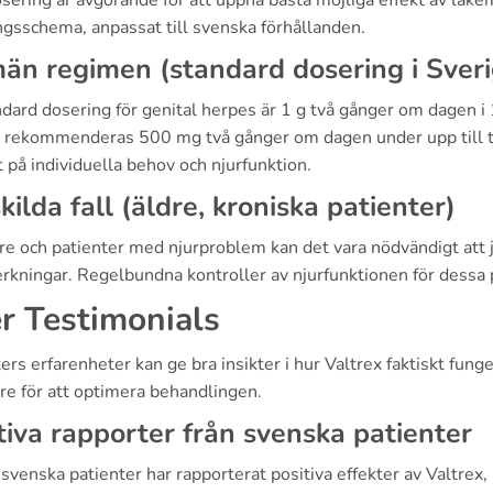
sering är avgörande för att uppnå bästa möjliga effekt av läkem
ngsschema, anpassat till svenska förhållanden.
än regimen (standard dosering i Sveri
ndard dosering för genital herpes är 1 g två gånger om dagen 
 rekommenderas 500 mg två gånger om dagen under upp till tre 
 på individuella behov och njurfunktion.
kilda fall (äldre, kroniska patienter)
re och patienter med njurproblem kan det vara nödvändigt att 
erkningar. Regelbundna kontroller av njurfunktionen för dessa 
r Testimonials
ers erfarenheter kan ge bra insikter i hur Valtrex faktiskt funger
re för att optimera behandlingen.
tiva rapporter från svenska patienter
svenska patienter har rapporterat positiva effekter av Valtrex