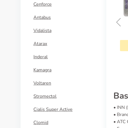
Cenforce
Antabus
Vidalista
Symmetrel
Atarax
KÖP NU
Inderal
Kamagra
Voltaren
Bas
Stromectol
• INN (
Cialis Super Active
• Bran
• ATC 
Clomid