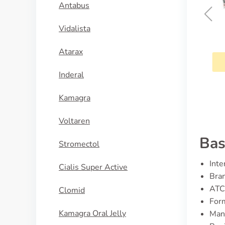
Antabus
Vidalista
Amimox
Atarax
KÖP NU
Inderal
Kamagra
Voltaren
Bas
Stromectol
Inte
Cialis Super Active
Bra
ATC
Clomid
Form
Kamagra Oral Jelly
Manu