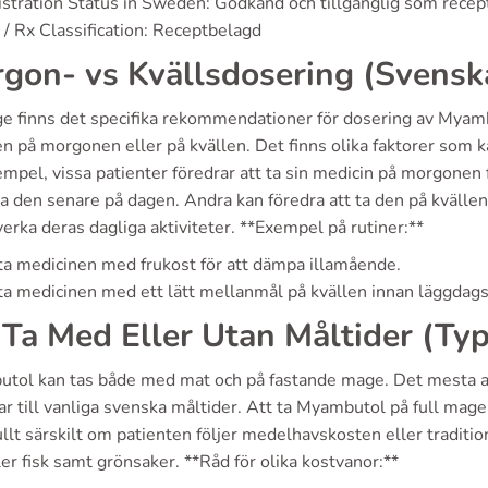
stration Status in Sweden: Godkänd och tillgänglig som rece
/ Rx Classification: Receptbelagd
gon- vs Kvällsdosering (Svensk
ge finns det specifika rekommendationer för dosering av Myamb
n på morgonen eller på kvällen. Det finns olika faktorer som k
empel, vissa patienter föredrar att ta sin medicin på morgonen fö
 den senare på dagen. Andra kan föredra att ta den på kvällen
erka deras dagliga aktiviteter. **Exempel på rutiner:**
ta medicinen med frukost för att dämpa illamående.
ta medicinen med ett lätt mellanmål på kvällen innan läggdags
 Ta Med Eller Utan Måltider (Ty
tol kan tas både med mat och på fastande mage. Det mesta av
ar till vanliga svenska måltider. Att ta Myambutol på full mag
llt särskilt om patienten följer medelhavskosten eller traditio
ler fisk samt grönsaker. **Råd för olika kostvanor:**