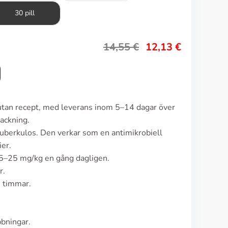
30 pill
14,55
€
12,13
€
utan recept, med leverans inom 5–14 dagar över
ackning.
uberkulos. Den verkar som en antimikrobiell
er.
5–25 mg/kg en gång dagligen.
r.
2 timmar.
bbningar.