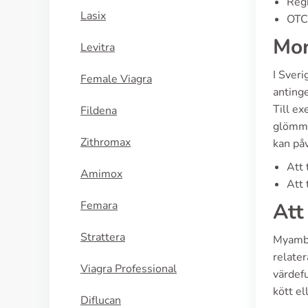
Regi
Lasix
OTC 
Mor
Levitra
I Sveri
Female Viagra
antinge
Till ex
Fildena
glömma
Zithromax
kan påv
Att 
Amimox
Att 
Femara
Att
Strattera
Myambu
relater
Viagra Professional
värdefu
kött el
Diflucan