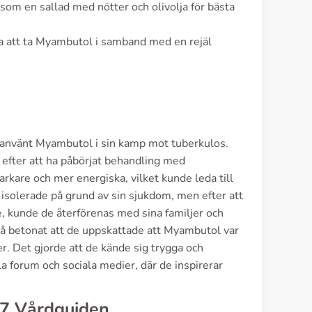
om en sallad med nötter och olivolja för bästa
a att ta Myambutol i samband med en rejäl
r använt Myambutol i sin kamp mot tuberkulos.
 efter att ha påbörjat behandling med
rkare och mer energiska, vilket kunde leda till
ig isolerade på grund av sin sjukdom, men efter att
, kunde de återförenas med sina familjer och
ckså betonat att de uppskattade att Myambutol var
r. Det gjorde att de kände sig trygga och
ala forum och sociala medier, där de inspirerar
77 Vårdguiden