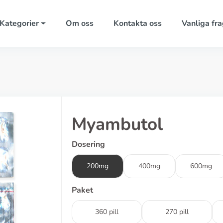
Kategorier
Om oss
Kontakta oss
Vanliga fra
Myambutol
Dosering
200mg
400mg
600mg
Paket
360 pill
270 pill