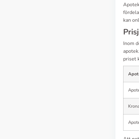
Apoteks
fördel
kan on
Pris
Inom d
apotek.
priset 
Apot
Apot
Kron
Apot