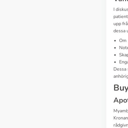
I disk
patient
upp frå
dessa u
Om m
Note
Skap
Enga
Dessa 
anhöri
Buy
Apot
Myambu
Kronan
rådgivn