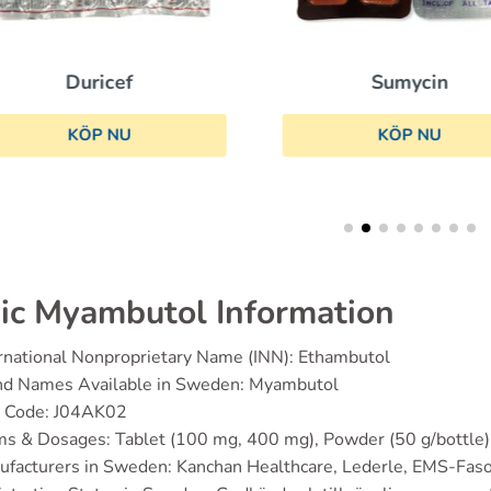
Duricef
Sumycin
KÖP NU
KÖP NU
ic Myambutol Information
rnational Nonproprietary Name (INN): Ethambutol
nd Names Available in Sweden: Myambutol
 Code: J04AK02
s & Dosages: Tablet (100 mg, 400 mg), Powder (50 g/bottle)
facturers in Sweden: Kanchan Healthcare, Lederle, EMS-Faso