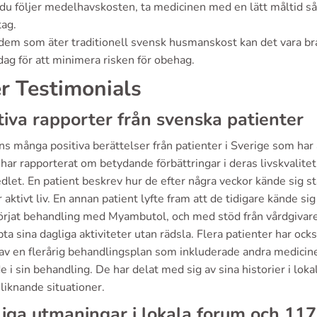
u följer medelhavskosten, ta medicinen med en lätt måltid sås
ag.
dem som äter traditionell svensk husmanskost kan det vara br
ag för att minimera risken för obehag.
r Testimonials
tiva rapporter från svenska patienter
nns många positiva berättelser från patienter i Sverige som ha
ar rapporterat om betydande förbättringar i deras livskvalitet
let. En patient beskrev hur de efter några veckor kände sig sta
 aktivt liv. En annan patient lyfte fram att de tidigare kände s
örjat behandling med Myambutol, och med stöd från vårdgivare
ta sina dagliga aktiviteter utan rädsla. Flera patienter har o
av en flerårig behandlingsplan som inkluderade andra medicine
e i sin behandling. De har delat med sig av sina historier i lok
 liknande situationer.
iga utmaningar i lokala forum och 11