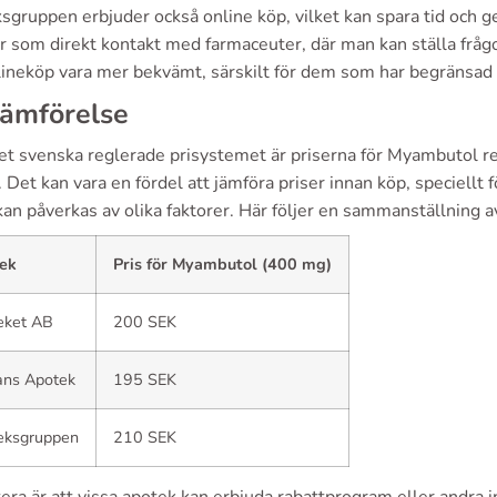
gruppen erbjuder också online köp, vilket kan spara tid och g
ar som direkt kontakt med farmaceuter, där man kan ställa frå
lineköp vara mer bekvämt, särskilt för dem som har begränsad 
jämförelse
et svenska reglerade prisystemet är priserna för Myambutol rel
 Det kan vara en fördel att jämföra priser innan köp, speciell
kan påverkas av olika faktorer. Här följer en sammanställning av
ek
Pris för Myambutol (400 mg)
eket AB
200 SEK
ans Apotek
195 SEK
eksgruppen
210 SEK