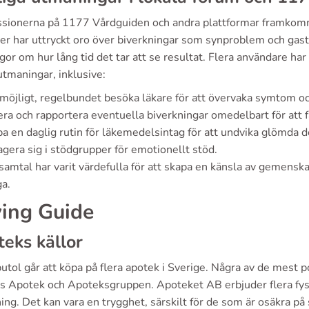
ussionerna på 1177 Vårdguiden och andra plattformar fram
er har uttryckt oro över biverkningar som synproblem och gastro
gor om hur lång tid det tar att se resultat. Flera användare har
tmaningar, inklusive:
öjligt, regelbundet besöka läkare för att övervaka symtom oc
ra och rapportera eventuella biverkningar omedelbart för att få
a en daglig rutin för läkemedelsintag för att undvika glömda d
gera sig i stödgrupper för emotionellt stöd.
samtal har varit värdefulla för att skapa en känsla av gemens
ga.
ing Guide
eks källor
tol går att köpa på flera apotek i Sverige. Några av de mest p
s Apotek och Apoteksgruppen. Apoteket AB erbjuder flera fysi
ing. Det kan vara en trygghet, särskilt för de som är osäkra p