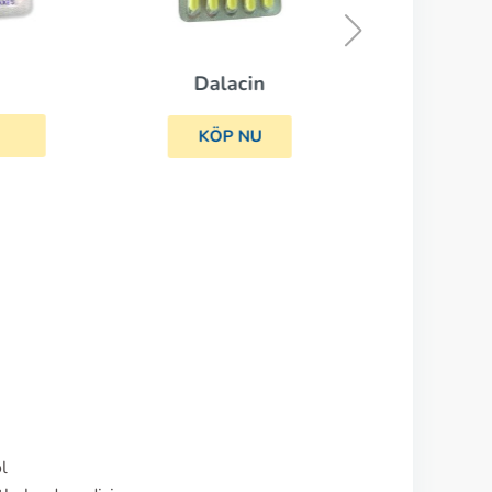
Dalacin
KÖP NU
l