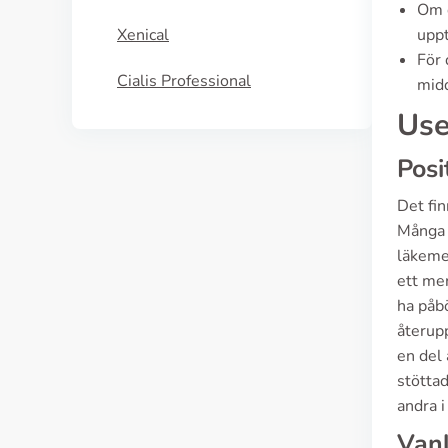
Om d
Xenical
uppt
För 
Cialis Professional
midd
Use
Posi
Det fi
Många h
läkemed
ett mer
ha påb
återupp
en del 
stöttad
andra i
Vanl