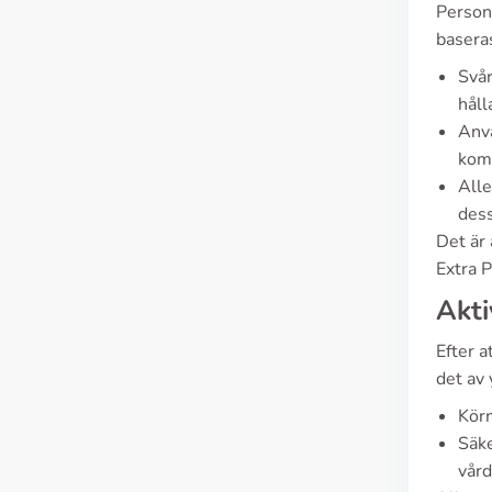
Person
baseras
Svår
håll
Anvä
komb
Alle
dess
Det är
Extra P
Akti
Efter a
det av 
Körn
Säke
vård