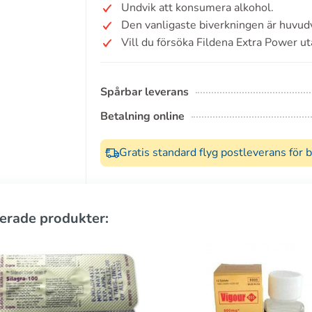
Undvik att konsumera alkohol.
Den vanligaste biverkningen är huvud
Vill du försöka Fildena Extra Power ut
Spårbar leverans
Betalning online
Gratis standard flyg postleverans för 
erade produkter: