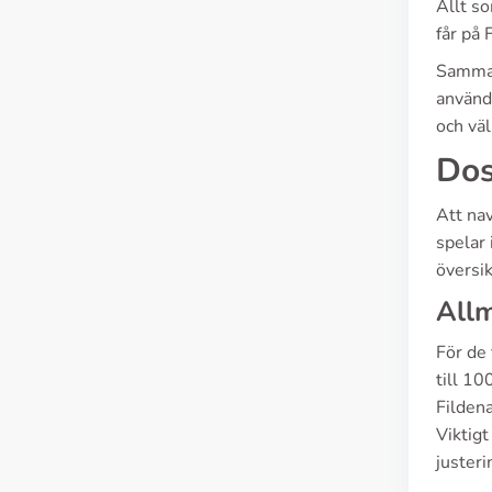
Allt so
får på 
Sammant
användn
och vä
Dos
Att nav
spelar 
översi
Allm
För de
till 10
Filden
Viktigt
juster