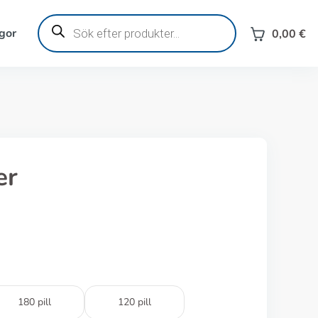
Produktsökning
gor
0,00
€
er
180 pill
120 pill