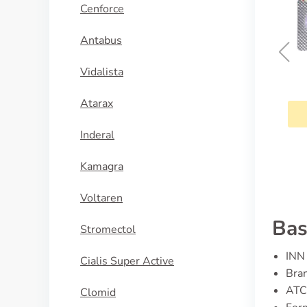
Cenforce
Antabus
Vidalista
Silagra
Atarax
KÖP NU
Inderal
Kamagra
Voltaren
Bas
Stromectol
INN 
Cialis Super Active
Bran
ATC
Clomid