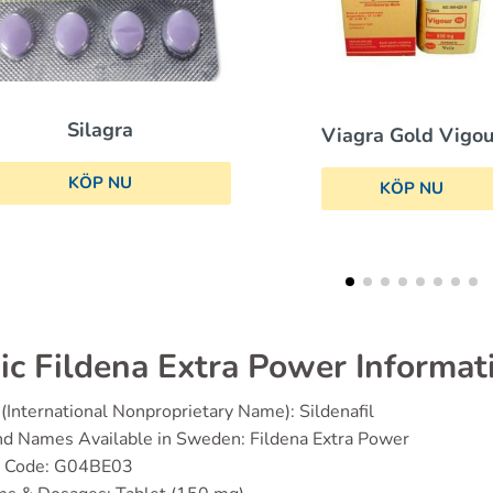
Viagra
Viagra Gold Vigour
KÖP NU
KÖP NU
ic Fildena Extra Power Informat
(International Nonproprietary Name): Sildenafil
d Names Available in Sweden: Fildena Extra Power
 Code: G04BE03