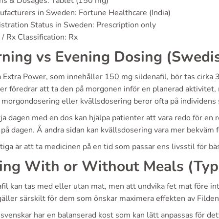
ms & Dosages: Tablet (150 mg)
facturers in Sweden: Fortune Healthcare (India)
stration Status in Sweden: Prescription only
/ Rx Classification: Rx
ning vs Evening Dosing (Swedis
 Extra Power, som innehåller 150 mg sildenafil, bör tas cirka 
er föredrar att ta den på morgonen inför en planerad aktivitet,
 morgondosering eller kvällsdosering beror ofta på individens
ja dagen med en dos kan hjälpa patienter att vara redo för en 
 på dagen. Å andra sidan kan kvällsdosering vara mer bekväm 
tiga är att ta medicinen på en tid som passar ens livsstil för bäs
ing With or Without Meals (Typ
fil kan tas med eller utan mat, men att undvika fet mat före in
gäller särskilt för dem som önskar maximera effekten av Filde
svenskar har en balanserad kost som kan lätt anpassas för dett