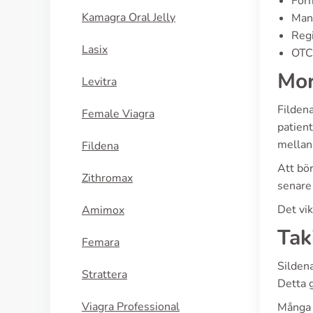
For
Kamagra Oral Jelly
Manu
Regi
Lasix
OTC 
Mor
Levitra
Fildena
Female Viagra
patient
mellan
Fildena
Att bör
Zithromax
senare
Det vik
Amimox
Tak
Femara
Sildena
Strattera
Detta 
Viagra Professional
Många 