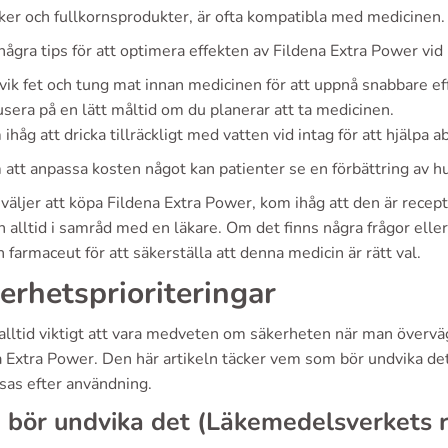
ker och fullkornsprodukter, är ofta kompatibla med medicinen.
några tips för att optimera effekten av Fildena Extra Power vid
ik fet och tung mat innan medicinen för att uppnå snabbare ef
sera på en lätt måltid om du planerar att ta medicinen.
ihåg att dricka tillräckligt med vatten vid intag för att hjälpa 
att anpassa kosten något kan patienter se en förbättring av hu
väljer att köpa Fildena Extra Power, kom ihåg att den är recep
h alltid i samråd med en läkare. Om det finns några frågor eller
n farmaceut för att säkerställa att denna medicin är rätt val.
erhetsprioriteringar
 alltid viktigt att vara medveten om säkerheten när man övervä
a Extra Power. Den här artikeln täcker vem som bör undvika de
sas efter användning.
bör undvika det (Läkemedelsverkets ri