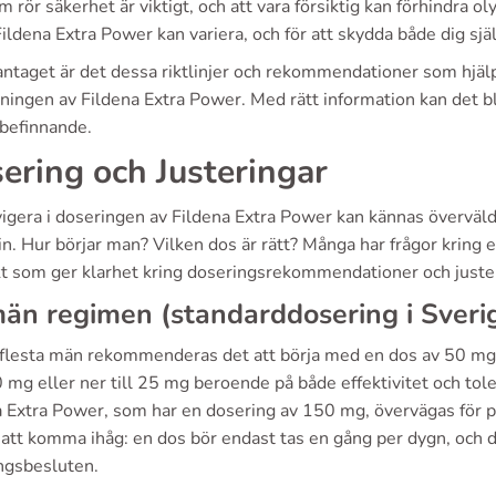
m rör säkerhet är viktigt, och att vara försiktig kan förhindra o
Fildena Extra Power kan variera, och för att skydda både dig själv
aget är det dessa riktlinjer och rekommendationer som hjälper
ingen av Fildena Extra Power. Med rätt information kan det bl
lbefinnande.
ering och Justeringar
igera i doseringen av Fildena Extra Power kan kännas överväld
in. Hur börjar man? Vilken dos är rätt? Många har frågor kring e
kt som ger klarhet kring doseringsrekommendationer och juste
än regimen (standarddosering i Sveri
 flesta män rekommenderas det att börja med en dos av 50 mg 
0 mg eller ner till 25 mg beroende på både effektivitet och to
a Extra Power, som har en dosering av 150 mg, övervägas för pa
 att komma ihåg: en dos bör endast tas en gång per dygn, och d
ingsbesluten.