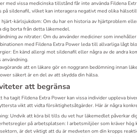
er med vissa medicinska tillstånd får inte använda Fildena Ex
 på sildenafil, vilket kan interagera negativt med olika hälsotil
 hjärt-kärlsjukdom: Om du har en historia av hjärtproblem eller 
a dig borta från detta läkemedel.
ndning av nitrater: Om du använder mediciner som innehåller n
inationen med Fildena Extra Power leda till allvarliga lågt blo
rgier: En känd allergi mot sildenafil eller några av de andra 
 användning.
 avgörande att en läkare gör en noggrann bedömning innan läke
ower säkert är en del av att skydda din hälsa.
viteter att begränsa
tt ha tagit Fildena Extra Power kan vissa individer uppleva biv
yttersta vikt att vidta försiktighetsåtgärder. Här är några konk
ing: Undvik att köra bil tills du vet hur läkemedlet påverkar di
rhetsregler på arbetsplatsen: I arbetsmiljöer som kräver hög 
sektorn, är det viktigt att du är medveten om din kropps reakti