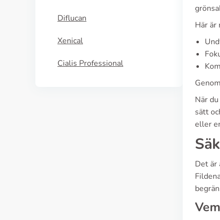
grönsa
Diflucan
Här är 
Xenical
Undv
Foku
Cialis Professional
Kom 
Genom 
När du 
sätt oc
eller e
Säk
Det är
Filden
begrän
Vem 