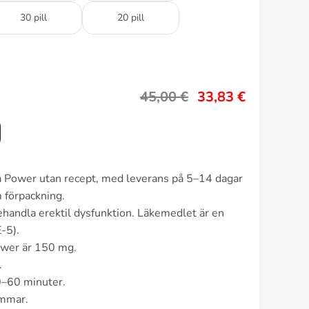
30 pill
20 pill
45,00
€
33,83
€
ra Power utan recept, med leverans på 5–14 dagar
 förpackning.
ehandla erektil dysfunktion. Läkemedlet är en
-5).
ower är 150 mg.
.
0–60 minuter.
immar.