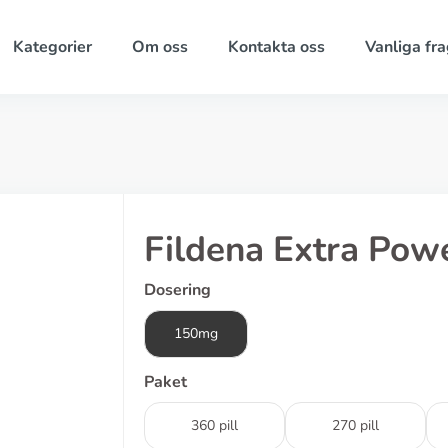
Kategorier
Om oss
Kontakta oss
Vanliga fra
Fildena Extra Pow
Dosering
150mg
Paket
360 pill
270 pill