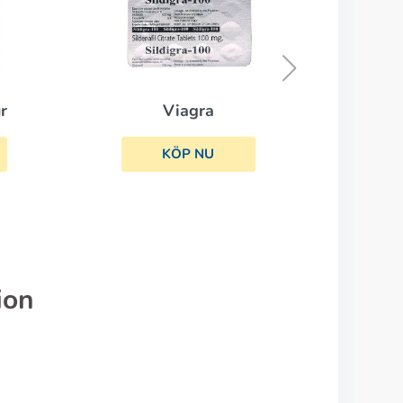
Cialis Black
KÖP NU
ion